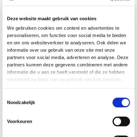
Breedte (cm):
13,8 cm
Deze website maakt gebruik van cookies
Lengte (cm):
13,8 cm
We gebruiken cookies om content en advertenties te
Diameter (cm):
13,8 cm
personaliseren, om functies voor social media te bieden
Material:
Kunststof
en om ons websiteverkeer te analyseren. Ook delen we
Artikel nummer:
506490
informatie over uw gebruik van onze site met onze
partners voor social media, adverteren en analyse. Deze
partners kunnen deze gegevens combineren met andere
informatie die u aan ze heeft verstrekt of die ze hebben
verzameld op basis van uw gebruik van hun services.
Verantwoordelijk marktdeelnemer in de EU
!
Bekijk gegevens
Toestemmingsselectie
Noodzakelijk
Voorkeuren
Beschikbaar in deze winkels