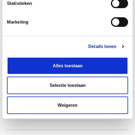
Aarschot
In stock
Statistieken
Doornik
In stock
Ekeren
In stock
Marketing
Gouvy
In stock
Hognoul
In stock
Details tonen
Louvain-la-Neuve
In stock
Naninne
In stock
Alles toestaan
Ninove
In stock
Olen
In stock
Selectie toestaan
Saint-Georges
In stock
Sint-Katelijne-Waver
In stock
Weigeren
Zwijndrecht
In stock