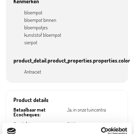
Kenmerken
interieur van een eigentijdse touch!
bloempot
bloempot binnen
bloempotjes
kunststof bloempot
sierpot
product_detail.product_properties.properties.color
Antraciet
Product details
Betaalbaar met
Ja, in onze tuincentra
Ecocheques:
Gewicht:
0,14 kg
Hoogte (cm):
12,5 cm