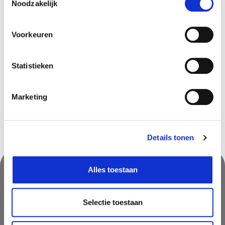
Noodzakelijk
Voorkeuren
Beschikbaar in deze winkels
Doornik
In stock
Statistieken
Zwijndrecht
In stock
Marketing
Details tonen
Alles toestaan
Nooit iets van ons missen?
Selectie toestaan
Mis geen enkele aanbieding, inspirerende tip of nieuwsbericht. Schrijf
je nu in voor onze nieuwsbrief