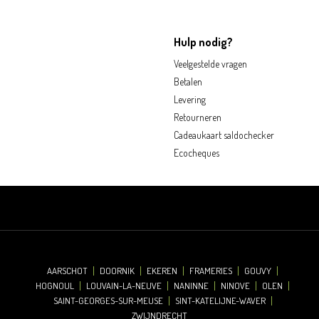
Hulp nodig?
Veelgestelde vragen
Betalen
Levering
Retourneren
Cadeaukaart saldochecker
Ecocheques
AARSCHOT
DOORNIK
EKEREN
FRAMERIES
GOUVY
HOGNOUL
LOUVAIN-LA-NEUVE
NANINNE
NINOVE
OLEN
SAINT-GEORGES-SUR-MEUSE
SINT-KATELIJNE-WAVER
ZWIJNDRECHT