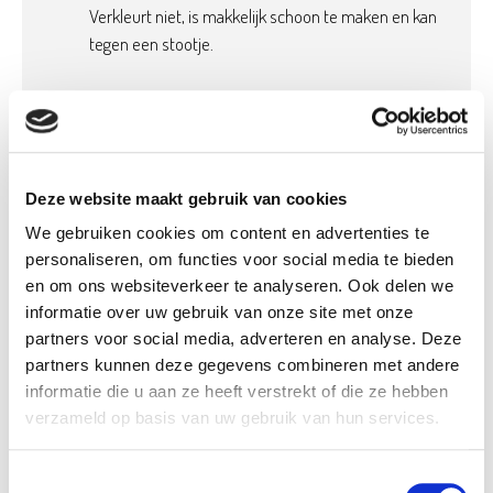
Verkleurt niet, is makkelijk schoon te maken en kan
tegen een stootje.
Product details
Deze website maakt gebruik van cookies
Betaalbaar met
Ja, in onze tuincentra
Ecocheques:
We gebruiken cookies om content en advertenties te
personaliseren, om functies voor social media te bieden
Gewicht:
0,01 kg
en om ons websiteverkeer te analyseren. Ook delen we
Artikel nummer:
1121641
informatie over uw gebruik van onze site met onze
partners voor social media, adverteren en analyse. Deze
partners kunnen deze gegevens combineren met andere
informatie die u aan ze heeft verstrekt of die ze hebben
Verantwoordelijk marktdeelnemer in de EU
!
verzameld op basis van uw gebruik van hun services.
Bekijk gegevens
Toestemmingsselectie