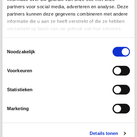
Hoogte (cm):
30 cm
partners voor social media, adverteren en analyse. Deze
Breedte (cm):
54 cm
partners kunnen deze gegevens combineren met andere
informatie die u aan ze heeft verstrekt of die ze hebben
Lengte (cm):
180 cm
verzameld op basis van uw gebruik van hun services.
Artikel nummer:
1141115
Toestemmingsselectie
Noodzakelijk
Beschikbaar in deze winkels
Voorkeuren
Aarschot
In stock
Doornik
In stock
Statistieken
Frameries
In stock
Gouvy
In stock
Marketing
Hognoul
In stock
Louvain-la-Neuve
In stock
Details tonen
Ninove
In stock