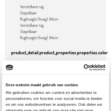
Verstelbare rug
Stapelbaar
Rughoogte (hoog): 84cm
Verstelbare rug
Stapelbaar
Rughoogte (hoog): 84cm
product_detail.product_properties.properties.color
Zwart
Product details
Deze website maakt gebruik van cookies
We gebruiken cookies om content en advertenties te
Betaalbaar met
Neen
Ecocheques:
personaliseren, om functies voor social media te bieden
en om ons websiteverkeer te analyseren. Ook delen we
Gewicht:
0,01 kg
informatie over uw gebruik van onze site met onze