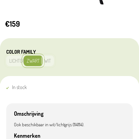
€159
COLOR FAMILY
LICHTGRIJS
ZWART
WIT
In stock
Omschrijving
Ook beschikbaar in wit/lichtgrijs (1141114).
Kenmerken