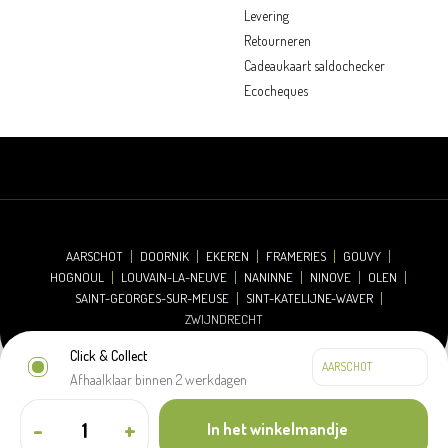
Levering
Retourneren
Cadeaukaart saldochecker
Ecocheques
AARSCHOT
DOORNIK
EKEREN
FRAMERIES
GOUVY
HOGNOUL
LOUVAIN-LA-NEUVE
NANINNE
NINOVE
OLEN
SAINT-GEORGES-SUR-MEUSE
SINT-KATELIJNE-WAVER
ZWIJNDRECHT
Click & Collect
Afhaalklaar binnen 2 werkdagen
© 2026 Oh'Green
Disclaimer
Cookieverklaring
Privacyverklaring
-
+
In het winkelmandje
Algemene verkoopsvoorwaarden