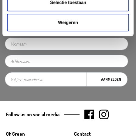
Selectie toestaan
Nooit iets van ons missen?
Mis geen enkele aanbieding, inspirerende tip of nieuwsbericht. Schrijf
Weigeren
je nu in voor onze nieuwsbrief
AANMELDEN
Follow us on social media
Oh'Green
Contact