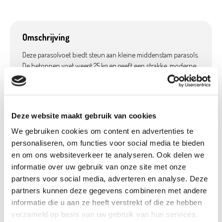
Omschrijving
Deze parasolvoet biedt steun aan kleine middenstam parasols.
De betonnen voet weegt 25 kg en geeft een strakke, moderne
look. Je kan de parasol vast zetten in de voet aan de hand van
de draaiknoppen.
Deze website maakt gebruik van cookies
We gebruiken cookies om content en advertenties te
Product details
personaliseren, om functies voor social media te bieden
en om ons websiteverkeer te analyseren. Ook delen we
Betaalbaar met
Neen
Ecocheques:
informatie over uw gebruik van onze site met onze
partners voor social media, adverteren en analyse. Deze
Gewicht:
26,00 kg
partners kunnen deze gegevens combineren met andere
Material:
Beton
informatie die u aan ze heeft verstrekt of die ze hebben
Met wielen:
Nee
verzameld op basis van uw gebruik van hun services.