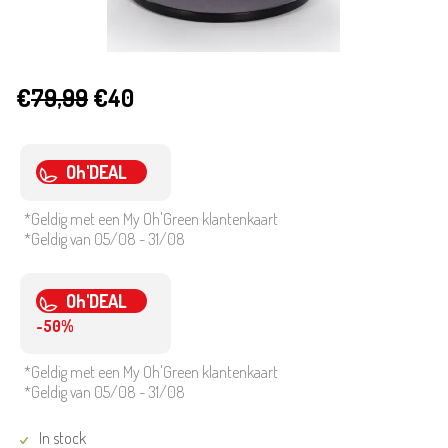
€
79,99
€40
Oh'DEAL
*Geldig met een My Oh'Green klantenkaart
*Geldig van 05/08 - 31/08
Oh'DEAL
-50%
*Geldig met een My Oh'Green klantenkaart
*Geldig van 05/08 - 31/08
In stock