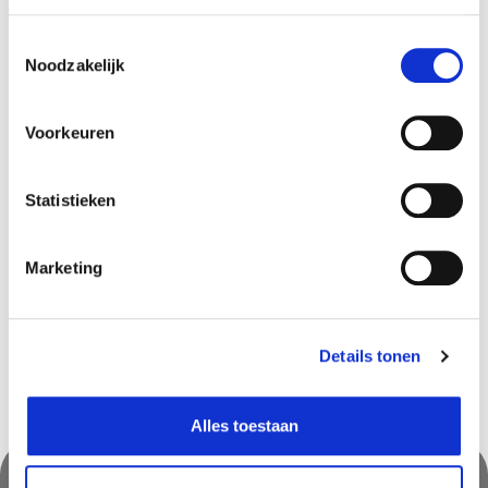
Vorm:
Rond
Toestemmingsselectie
Artikel nummer:
428623
Noodzakelijk
Voorkeuren
Beschikbaar in deze winkels
Statistieken
Ekeren
In stock
Frameries
In stock
Marketing
Louvain-la-Neuve
In stock
Details tonen
Alles toestaan