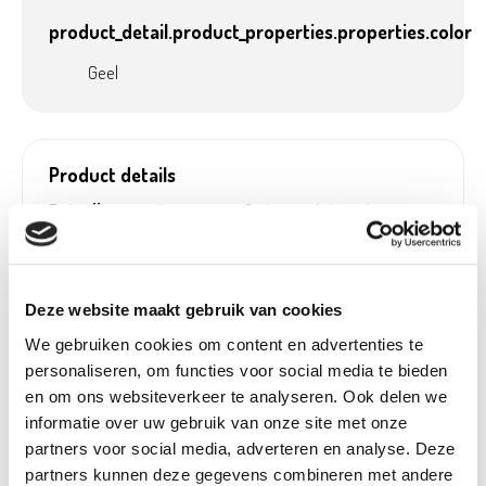
product_detail.product_properties.properties.color
Geel
Product details
Betaalbaar met
Ja, in onze tuincentra
Ecocheques:
Gewicht:
0,72 kg
Hoogte (cm):
20,2 cm
Deze website maakt gebruik van cookies
Breedte (cm):
34,5 cm
We gebruiken cookies om content en advertenties te
Lengte (cm):
35 cm
personaliseren, om functies voor social media te bieden
en om ons websiteverkeer te analyseren. Ook delen we
Diameter (cm):
34,5 cm
informatie over uw gebruik van onze site met onze
Material:
Kunststof
partners voor social media, adverteren en analyse. Deze
Vorstbestendig:
Ja
partners kunnen deze gegevens combineren met andere