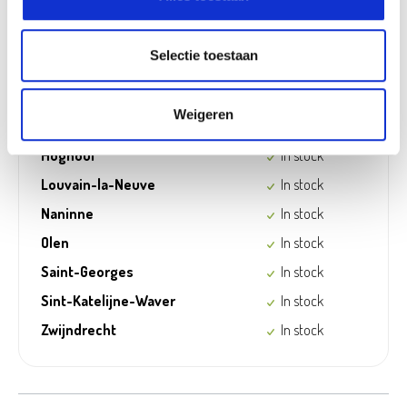
Aarschot
In stock
Doornik
In stock
Selectie toestaan
Ekeren
In stock
Frameries
In stock
Weigeren
Gouvy
In stock
Hognoul
In stock
Louvain-la-Neuve
In stock
Naninne
In stock
Olen
In stock
Saint-Georges
In stock
Sint-Katelijne-Waver
In stock
Zwijndrecht
In stock