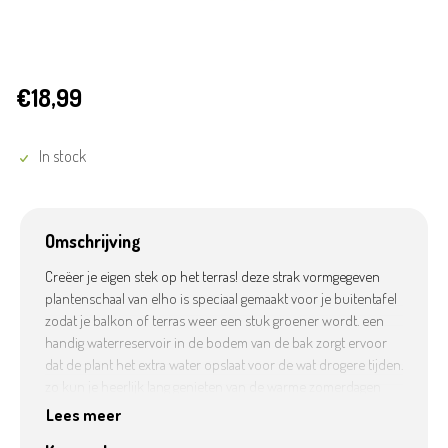
€18,99
In stock
Omschrijving
Creëer je eigen stek op het terras! deze strak vormgegeven
plantenschaal van elho is speciaal gemaakt voor je buitentafel
zodat je balkon of terras weer een stuk groener wordt. een
handig waterreservoir in de bodem van de bak zorgt ervoor
dat de plant het extra water opslaat voor de wat drogere tijden.
zo kun je heerlijk lang genieten van de warme zomerdagen
omdat je weet dat je planten niets tekortkomen. combineer
Lees meer
deze schaal ook eens met de andere plantenbakken uit deze