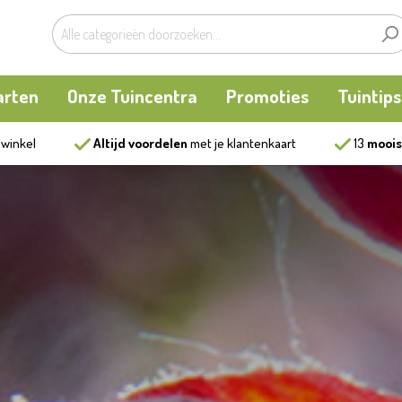
arten
Onze Tuincentra
Promoties
Tuintips
 winkel
Altijd voordelen
met je klantenkaart
13
moois
planten
oken
Buitenplanten
Knaagdieren
Kookatelier
m
en en allerlei
Bollen en zaden
Vijver
Zonnewering
tten
Tuininrichting
Homewear
eren
eelgoed
Bestrijding
ues
Kweekaccessoires