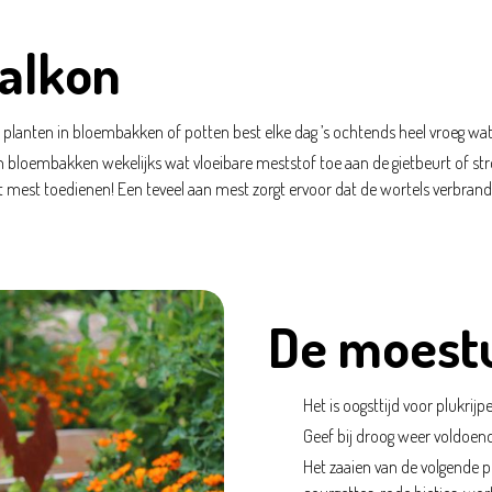
balkon
e planten in bloembakken of potten best elke dag ’s ochtends heel vroeg wat
n bloembakken wekelijks wat vloeibare meststof toe aan de gietbeurt of st
 mest toedienen! Een teveel aan mest zorgt ervoor dat de wortels verbrand
De moest
Het is oogsttijd voor plukrijpe
Geef bij droog weer voldoend
Het zaaien van de volgende pl