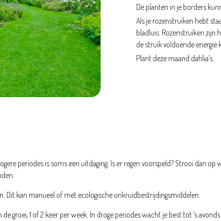
De planten in je borders ku
Als je rozenstruiken hebt sta
bladluis. Rozenstruiken zijn 
de struik voldoende energie 
Plant deze maand dahlia’s.
gere periodes is soms een uitdaging. Is er regen voorspeld? Strooi dan o
uden.
on. Dit kan manueel of met ecologische onkruidbestrijdingsmiddelen.
 de groei, 1 of 2 keer per week. In droge periodes wacht je best tot ’s avonds e