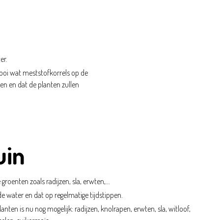
er.
rooi wat meststofkorrels op de
en en dat de planten zullen
uin
 groenten zoals radijzen, sla, erwten,...
e water en dat op regelmatige tijdstippen.
anten is nu nog mogelijk: radijzen, knolrapen, erwten, sla, witloof,