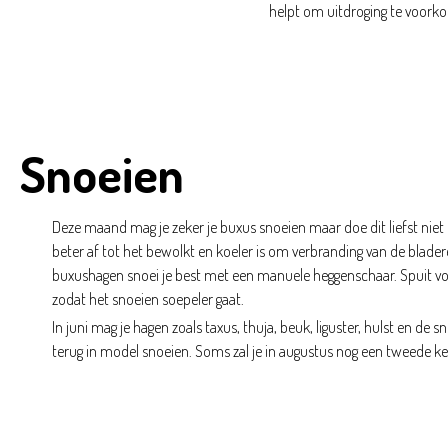
helpt om uitdroging te voork
Snoeien
Deze maand mag je zeker je buxus snoeien maar doe dit liefst nie
beter af tot het bewolkt en koeler is om verbranding van de blade
buxushagen snoei je best met een manuele heggenschaar. Spuit vo
zodat het snoeien soepeler gaat.
In juni mag je hagen zoals taxus, thuja, beuk, liguster, hulst en de s
terug in model snoeien. Soms zal je in augustus nog een tweede 