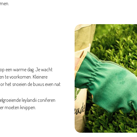
omen.
t op een warme dag. Je wacht
ren te voorkomen. Kleinere
or het snoeien de buxus even nat
nelgroeiende leylandii coniferen
keer moeten knippen.