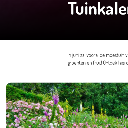
Tuinkale
In juni zal vooral de moestuin
groenten en fruit! Ontdek hier