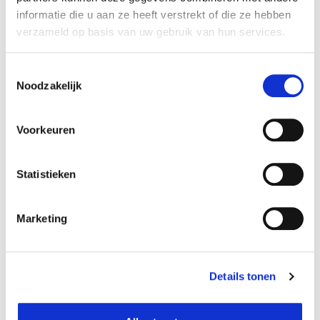
informatie die u aan ze heeft verstrekt of die ze hebben
verzameld op basis van uw gebruik van hun services.
Verantwoordelijk marktdeelnemer in de EU
!
Bekijk gegevens
Toestemmingsselectie
Noodzakelijk
Voorkeuren
Beschikbaar in deze winkels
Statistieken
Aarschot
In stock
Frameries
In stock
Marketing
Gouvy
In stock
Louvain-la-Neuve
In stock
Naninne
In stock
Details tonen