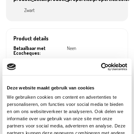
Zwart
Product details
Betaalbaar met
Neen
Ecocheques:
Gewicht:
1,27 kg
Hoogte (cm):
32 cm
Breedte (cm):
29 cm
Deze website maakt gebruik van cookies
Lengte (cm):
79 cm
We gebruiken cookies om content en advertenties te
Diameter (cm):
84,15 cm
personaliseren, om functies voor social media te bieden
Material:
Cement
en om ons websiteverkeer te analyseren. Ook delen we
informatie over uw gebruik van onze site met onze
Artikel nummer:
1089588
partners voor social media, adverteren en analyse. Deze
partners kunnen deze gegevens combineren met andere