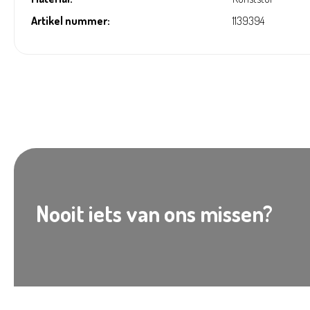
Artikel nummer:
1139394
Nooit iets van ons missen?