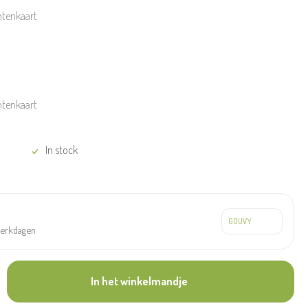
ntenkaart
ntenkaart
In stock
werkdagen
In het winkelmandje