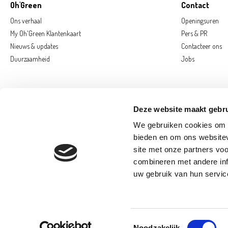
Oh'Green
Contact
Ons verhaal
Openingsuren
My Oh'Green Klantenkaart
Pers & PR
Nieuws & updates
Contacteer ons
Duurzaamheid
Jobs
Deze website maakt gebru
We gebruiken cookies om c
bieden en om ons websitev
site met onze partners vo
combineren met andere inf
AARSCHOT
D
uw gebruik van hun servic
SAINT-GEORGE
© 2026 Oh'Green
Toestemmingsselectie
Noodzakelijk