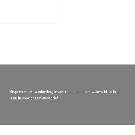
Mis geen enkele aanbieding, inspirerende tip of nieuwsbericht. Schrijf
je nu in voor onze nieuwsbrief