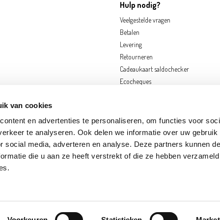
Hulp nodig?
Veelgestelde vragen
Betalen
Levering
Retourneren
Cadeaukaart saldochecker
Ecocheques
ik van cookies
ontent en advertenties te personaliseren, om functies voor soci
erkeer te analyseren. Ook delen we informatie over uw gebruik
or social media, adverteren en analyse. Deze partners kunnen 
ormatie die u aan ze heeft verstrekt of die ze hebben verzameld
OORNIK
EKEREN
FRAMERIES
GOUVY
HOGNOUL
LOUVAIN-LA-NEUVE
N
es.
S-SUR-MEUSE
SINT-KATELIJNE-WAVER
ZWIJNDRECHT
Discl
Voorkeuren
Statistieken
Market