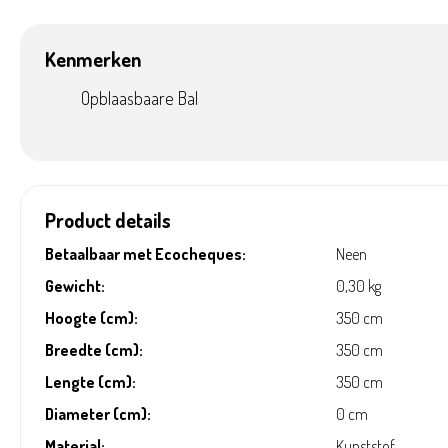
Kenmerken
Opblaasbaare Bal
Product details
Betaalbaar met Ecocheques:
Neen
Gewicht:
0,30 kg
Hoogte (cm):
350 cm
Breedte (cm):
350 cm
Lengte (cm):
350 cm
Diameter (cm):
0 cm
Material:
Kunststof