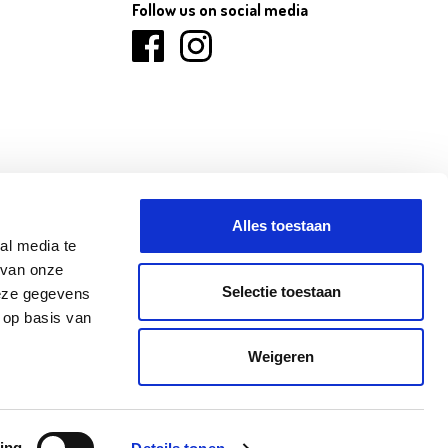
Follow us on social media
Alles toestaan
al media te
 van onze
Selectie toestaan
deze gegevens
 op basis van
ANINNE
NINOVE
OLEN
Weigeren
aimer
Cookieverklaring
Privacyverklaring
Algemene verkoopsvoorwaarden
ing