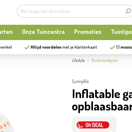
arten
Onze Tuincentra
Promoties
Tuintips
 winkel
Altijd voordelen
met je klantenkaart
13
moois
planten
oken
Buitenplanten
Knaagdieren
Kookatelier
Lifestyle
Buitenspeelgoed
m
en en allerlei
Bollen en zaden
Vijver
Zonnewering
Sunnylife
Inflatable 
tten
Tuininrichting
Homewear
opblaasbaar
eren
eelgoed
Bestrijding
Oh'DEAL
ues
Kweekaccessoires