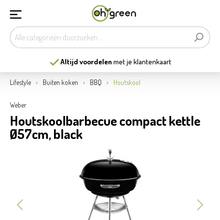
Altijd voordelen
met je klantenkaart
Lifestyle
Buiten koken
BBQ
Houtskool
Weber
Houtskoolbarbecue compact kettle
Ø57cm, black