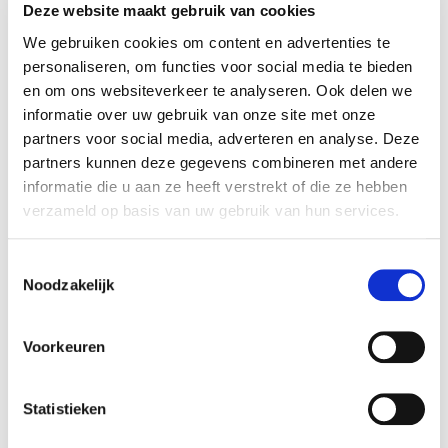
Deze website maakt gebruik van cookies
Warrantee supplier
Ketel/kuip en deksel: 10 jaar,
details:
in geval van
We gebruiken cookies om content en advertenties te
doorroesting/doorbranding.,
personaliseren, om functies voor social media te bieden
roestvrijstalen onderdelen en
one-touch reinigingssysteem:
en om ons websiteverkeer te analyseren. Ook delen we
5 jaar, in geval van
informatie over uw gebruik van onze site met onze
doorroesting/doorbranding.,
kunststof onderdelen: 5 jaar,
partners voor social media, adverteren en analyse. Deze
verbleken/verkleuren
partners kunnen deze gegevens combineren met andere
uitgezonderd., alle overige
onderdelen: 2 jaar.
informatie die u aan ze heeft verstrekt of die ze hebben
verzameld op basis van uw gebruik van hun services.
Vorm:
Rond
Brandstoftype:
Niet van toepassing
Toestemmingsselectie
Grilloppervlak:
d57cm
Noodzakelijk
Te monteren:
Ja
Met wielen:
Ja
Voorkeuren
Aantal wielen:
2
Artikel nummer:
239436
Statistieken