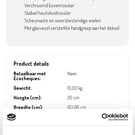
Verchroomd bovenrooster
Stabiel houtskoolrooster
Scheurvaste en weersbestendige wielen
Met glasvezel versterkte handgreep aan het deksel
Product details
Betaalbaar met
Neen
Ecocheques:
Gewicht:
10,00 kg
Hoogte (cm):
26 cm
Breedte (cm):
60,96 cm
Lengte (cm):
60,96 cm
Material:
Metaal, Staal, Porselein
geëmailleerd