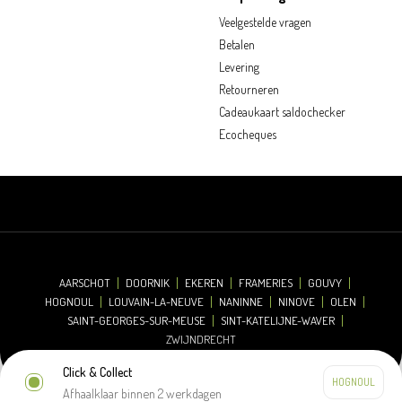
Veelgestelde vragen
Betalen
Levering
Retourneren
Cadeaukaart saldochecker
Ecocheques
AARSCHOT
DOORNIK
EKEREN
FRAMERIES
GOUVY
HOGNOUL
LOUVAIN-LA-NEUVE
NANINNE
NINOVE
OLEN
SAINT-GEORGES-SUR-MEUSE
SINT-KATELIJNE-WAVER
ZWIJNDRECHT
Click & Collect
Afhaalklaar binnen 2 werkdagen
© 2026 Oh'Green