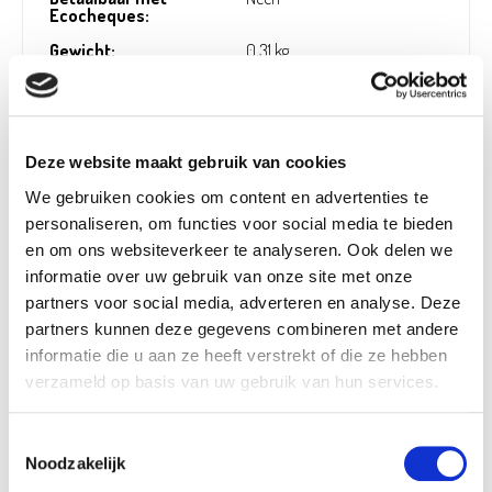
Ecocheques:
Gewicht:
0,31 kg
Hoogte (cm):
18,5 cm
Breedte (cm):
21 cm
Lengte (cm):
21 cm
Deze website maakt gebruik van cookies
Diameter (cm):
0 cm
We gebruiken cookies om content en advertenties te
personaliseren, om functies voor social media te bieden
Material:
Email, Metaal
en om ons websiteverkeer te analyseren. Ook delen we
Artikel nummer:
826967
informatie over uw gebruik van onze site met onze
partners voor social media, adverteren en analyse. Deze
partners kunnen deze gegevens combineren met andere
informatie die u aan ze heeft verstrekt of die ze hebben
Verantwoordelijk marktdeelnemer in de EU
!
verzameld op basis van uw gebruik van hun services.
Bekijk gegevens
Toestemmingsselectie
Noodzakelijk