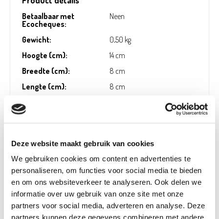
Product details
Betaalbaar met
Neen
Ecocheques:
Gewicht:
0,50 kg
Hoogte (cm):
14 cm
Breedte (cm):
8 cm
Lengte (cm):
8 cm
Diameter (cm):
0 cm
Artikel nummer:
942954
Deze website maakt gebruik van cookies
We gebruiken cookies om content en advertenties te
Verantwoordelijk marktdeelnemer in de EU
!
personaliseren, om functies voor social media te bieden
en om ons websiteverkeer te analyseren. Ook delen we
Bekijk gegevens
informatie over uw gebruik van onze site met onze
partners voor social media, adverteren en analyse. Deze
partners kunnen deze gegevens combineren met andere