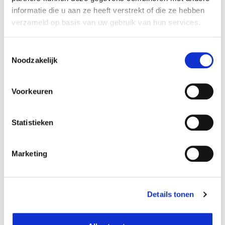
informatie die u aan ze heeft verstrekt of die ze hebben
verzameld op basis van uw gebruik van hun services.
Beschikbaar in deze winkels
Aarschot
In stock
Toestemmingsselectie
Noodzakelijk
Doornik
In stock
Ekeren
In stock
Voorkeuren
Frameries
In stock
Gouvy
In stock
Statistieken
Louvain-la-Neuve
In stock
Naninne
In stock
Marketing
Ninove
In stock
Olen
In stock
Zwijndrecht
In stock
Details tonen