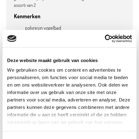
assorti van 2
Kenmerken
polyresin vogelbad
Deze website maakt gebruik van cookies
Product details
We gebruiken cookies om content en advertenties te
Betaalbaar met
Neen
personaliseren, om functies voor social media te bieden
Ecocheques:
en om ons websiteverkeer te analyseren. Ook delen we
Gewicht:
0,72 kg
informatie over uw gebruik van onze site met onze
Hoogte (cm):
0 cm
partners voor social media, adverteren en analyse. Deze
partners kunnen deze gegevens combineren met andere
Breedte (cm):
21,2 cm
informatie die u aan ze heeft verstrekt of die ze hebben
Lengte (cm):
21,7 cm
verzameld op basis van uw gebruik van hun services.
Diameter (cm):
0 cm