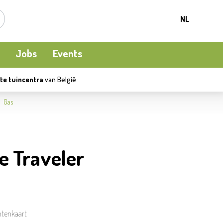
NL
Jobs
Events
te tuincentra
van België
Kamerplanten
Kooi-en natuurvogels
Terrasverwarming
Gas
Meststoffen en bodemverbetering
Ecocheques
Waterpret
e Traveler
Beschermen
Apéro moment
Kledij
ntenkaart