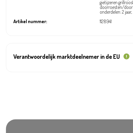
gietijzeren grillroos
doorroesten/doorb
onderdelen: 2 jaar,
Artikel nummer:
1128941
Verantwoordelijk marktdeelnemer in de EU
!