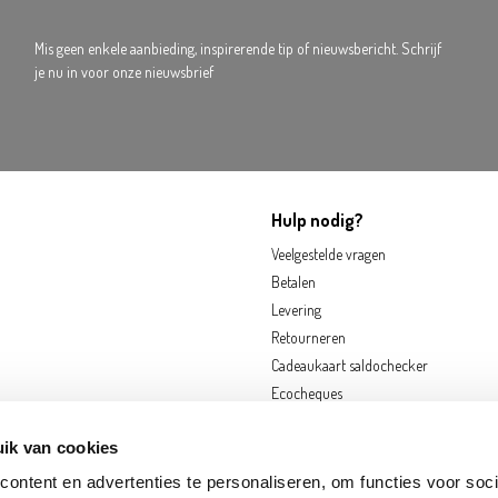
Mis geen enkele aanbieding, inspirerende tip of nieuwsbericht. Schrijf
je nu in voor onze nieuwsbrief
Hulp nodig?
Veelgestelde vragen
Betalen
Levering
Retourneren
Cadeaukaart saldochecker
Ecocheques
ik van cookies
ontent en advertenties te personaliseren, om functies voor soci