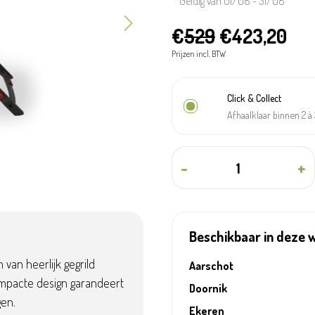
*Geldig van 01/08 - 31/08
€
529
€423,20
Prijzen incl. BTW
Click & Collect
Afhaalklaar binnen 2 
-
+
Beschikbaar in deze 
van heerlijk gegrild
Aarschot
compacte design garandeert
Doornik
gen.
Ekeren