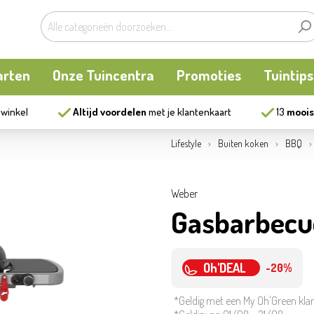
arten
Onze Tuincentra
Promoties
Tuintips
 winkel
Altijd voordelen
met je klantenkaart
13
moois
planten
oken
Buitenplanten
Knaagdieren
Kookatelier
Lifestyle
Buiten koken
BBQ
m
en en allerlei
Bollen en zaden
Vijver
Zonnewering
Weber
Gasbarbecu
tten
Tuininrichting
Homewear
eren
eelgoed
Bestrijding
Oh'DEAL
-20%
*Geldig met een My Oh'Green kla
ues
Kweekaccessoires