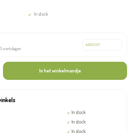
In stock
à 3 werkdagen
In het winkelmandje
winkels
In stock
In stock
In stock