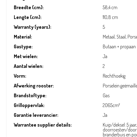
Breedte (cm):
58,4 cm
Lengte (cm):
110,8 cm
Warranty (years):
5
Material:
Metaal, Staal, Pors
Gastype:
Butaan + propaan
Met wielen:
Ja
Aantal wielen:
2
Vorm:
Rechthoekig
Afwerking rooster:
Porselein geëmaille
Brandstoftype:
Gas
Grilloppervlak:
2065cm²
Garantie leverancier:
Ja
Warrantee supplier details:
Kuip/deksel: 5 jaar
doorroesten/doorb
branderbuis en por