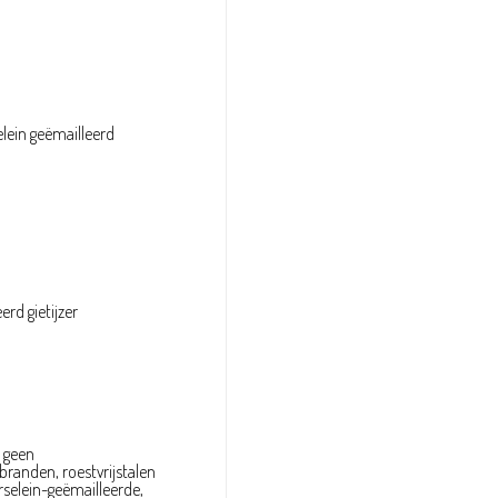
elein geëmailleerd
erd gietijzer
, geen
randen, roestvrijstalen
selein-geëmailleerde,