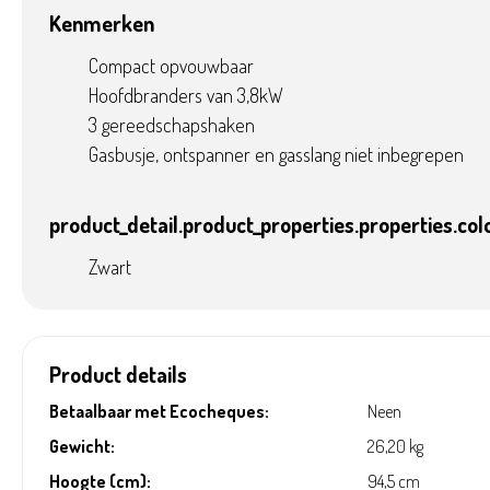
Kenmerken
Compact opvouwbaar
Hoofdbranders van 3,8kW
3 gereedschapshaken
Gasbusje, ontspanner en gasslang niet inbegrepen
product_detail.product_properties.properties.col
Zwart
Product details
Betaalbaar met Ecocheques:
Neen
Gewicht:
26,20 kg
Hoogte (cm):
94,5 cm