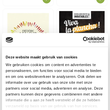
Deze website maakt gebruik van cookies
We gebruiken cookies om content en advertenties te
Larousse F
personaliseren, om functies voor social media te bieden
Viva la plancha !
en om ons websiteverkeer te analyseren. Ook delen we
5,99
€
informatie over uw gebruik van onze site met onze
partners voor social media, adverteren en analyse. Deze
Le désir, une philosophie
partners kunnen deze gegevens combineren met andere
7,90
€
informatie die u aan ze heeft verstrekt of die ze hebben
verzameld op basis van uw gebruik van hun services.