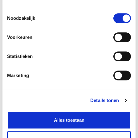
Toestemmingsselectie
Noodzakelijk
Voorkeuren
Statistieken
Marketing
Kpop demon hunters - pour
K-pop fandom - coloriages
les fans !
spécial kawaii
6,95
€
6,95
€
Details tonen
Alles toestaan