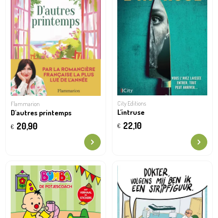
City Editions
Flammarion
L'intruse
D'autres printemps
22,10
20,90
€
€