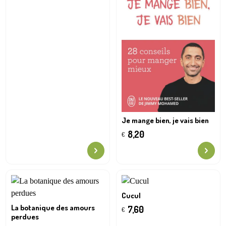
Je mange bien, je vais bien
8,20
€
Cucul
La botanique des amours
7,60
€
perdues