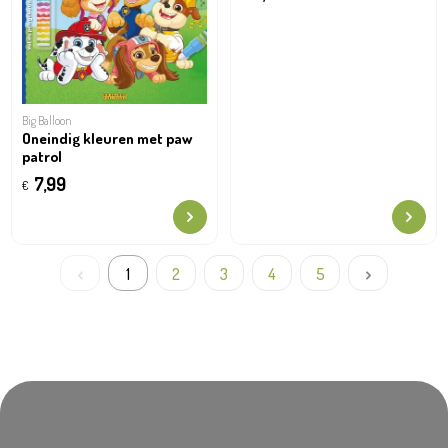
Big Balloon
Oneindig kleuren met paw
patrol
7,99
€
1
2
3
4
5