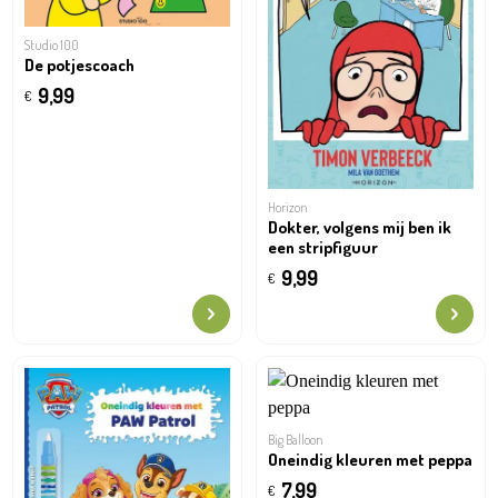
Studio 100
De potjescoach
9,99
€
Horizon
Dokter, volgens mij ben ik
een stripfiguur
9,99
€
Big Balloon
Oneindig kleuren met peppa
7,99
€