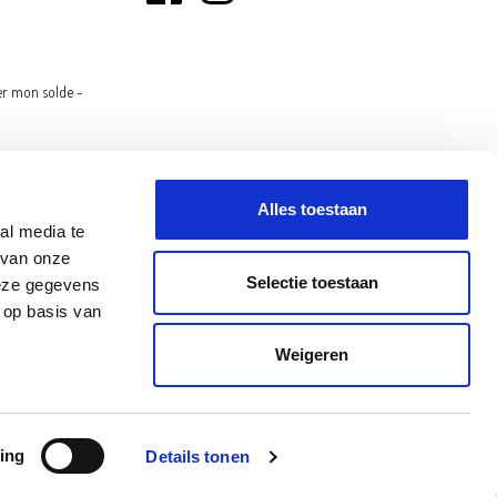
er mon solde -
Alles toestaan
al media te
 van onze
Selectie toestaan
deze gegevens
 op basis van
INOVE
OLEN
Weigeren
ration relative aux cookies
Déclaration de confidentialité
Conditions de vente
ing
Details tonen