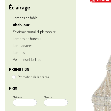
Éclairage
Tapis
Ecocheq
Lampes de table
Abat-jour
Éclairage mural et plafonnier
Lampes de bureau
Lampadaires
Lampes
Pendules et lustres
PROMOTION
Promotion de la charge
PRIX
Minimum
Maximum
–