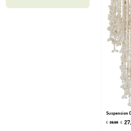
Suspension C
27
€
39,99
€