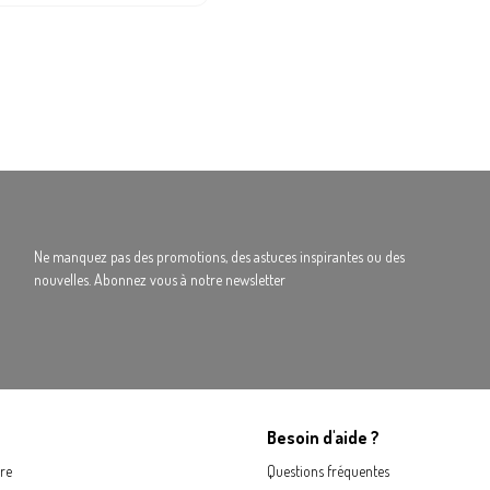
Ne manquez pas des promotions, des astuces inspirantes ou des
nouvelles. Abonnez vous à notre newsletter
Besoin d'aide ?
re
Questions fréquentes