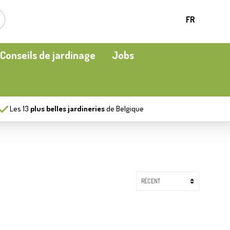
FR
Conseils de jardinage
Jobs
Les
13
plus belles jardineries
de Belgique
Plantes d’intérieur
Oiseaux en cage et oiseaux en liberté
Chauffage de terrasse
Engrais et amélioration du sol
Ecocheques
Plaisirs aquatiques
Protéger
Moment apéritif
Vêtements