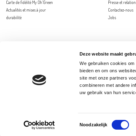
Carte de fidélité My Oh'Green
Presse et relatio
Actualités et mises à jour
Contactez-nous
durabilité
Jobs
Deze website maakt gebru
We gebruiken cookies om c
bieden en om ons websitev
site met onze partners vo
combineren met andere inf
AARSCHOT
E
uw gebruik van hun servic
SAINT-GEORGE
© 2026 Oh'Green
Toestemmingsselectie
Noodzakelijk