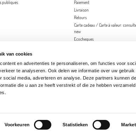
ns publiques
Paiement
Livraison
Retours
Carte cadeau / Carte à valeur: consult
new
Ecocheques
ik van cookies
ontent en advertenties te personaliseren, om functies voor soci
erkeer te analyseren. Ook delen we informatie over uw gebruik
or social media, adverteren en analyse. Deze partners kunnen 
ormatie die u aan ze heeft verstrekt of die ze hebben verzameld
KEREN
FRAMERIES
GOUVY
HOGNOUL
LOUVAIN-LA-NEUVE
NANINNE
N
es.
S-SUR-MEUSE
SINT-KATELIJNE-WAVER
TOURNAI
ZWIJNDRECHT
Clause de non-responsabilité
Décla
Voorkeuren
Statistieken
Market