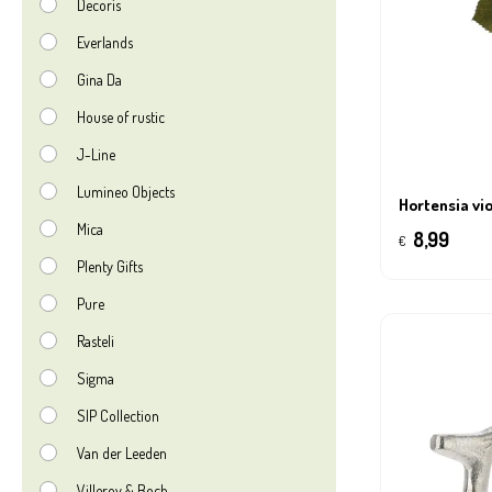
Decoris
Everlands
Gina Da
House of rustic
J-Line
Lumineo Objects
Hortensia vi
Mica
8,99
€
Plenty Gifts
Pure
Rasteli
Sigma
S|P Collection
Van der Leeden
Villeroy & Boch