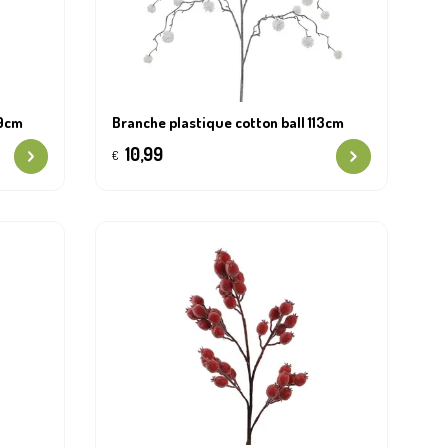
69cm
Branche plastique cotton ball 113cm
10,99
€