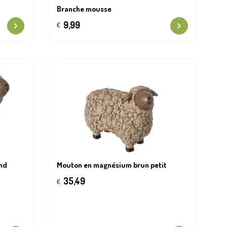
Branche mousse
9,99
€
nd
Mouton en magnésium brun petit
35,49
€