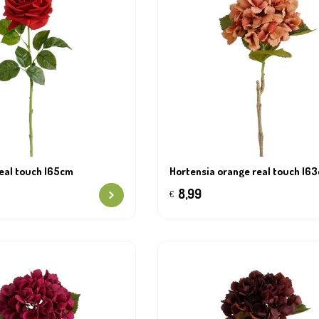
ues
Accessoires de culture
eal touch l65cm
Hortensia orange real touch l6
8,99
€