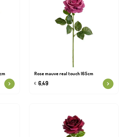
3cm
Rose mauve real touch l65cm
6,49
€