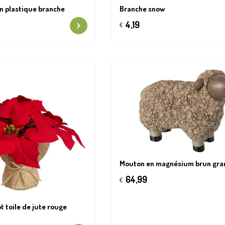
n plastique branche
Branche snow
4,19
€
Mouton en magnésium brun gra
64,99
€
t toile de jute rouge