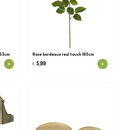
l63cm
Rose bordeaux real touch l65cm
5,99
€