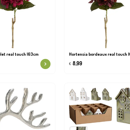
olet real touch l63cm
Hortensia bordeaux real touch 
8,99
€