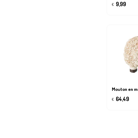
9,99
€
Mouton en m
64,49
€