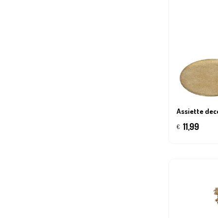
Assiette deco
11,99
€