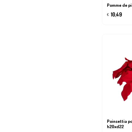
Pomme de pi
10,49
€
Poinsettia po
h20xd22