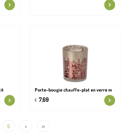
it
Porte-bougie chauffe-plat en verre m
7,69
€
5