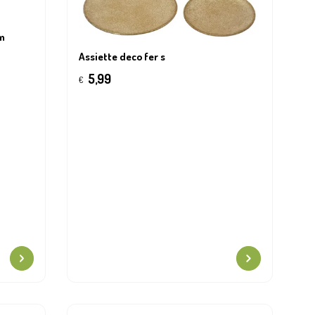
m
Assiette deco fer s
5,99
€