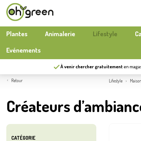
Plantes
Animalerie
Lifestyle
C
Evénements
À venir chercher gratuitement
en maga
Bouquets
Chien
Mobilier extérieur
Plantes a
Chat
Cuisiner
Retour
Lifestyle
Maiso
Fleurs
Poules
Maison
Potager
Aquariu
Papeterie
Créateurs d’ambianc
Outils
Nieuw
Ecocheques
Pots d’ex
Automne
Serres
Nieuw
Compost
Jeux d’ex
CATÉGORIE