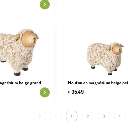
agnésium beige grand
Mouton en magnésium beige pet
35,49
€
1
2
3
4