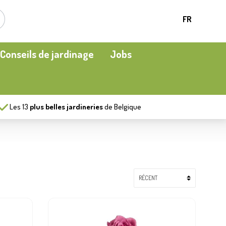
FR
Conseils de jardinage
Jobs
Les
13
plus belles jardineries
de Belgique
Plantes d’intérieur
Oiseaux en cage et oiseaux en liberté
Chauffage de terrasse
Engrais et amélioration du sol
Ecocheques
Plaisirs aquatiques
Protéger
Moment apéritif
Vêtements