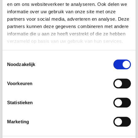
Camps Bay foyer de table
Slate 12 bougie céramique
en om ons websiteverkeer te analyseren. Ook delen we
en acier
motif pierre
informatie over uw gebruik van onze site met onze
149
79,99
€
€
partners voor social media, adverteren en analyse. Deze
partners kunnen deze gegevens combineren met andere
informatie die u aan ze heeft verstrekt of die ze hebben
verzameld op basis van uw gebruik van hun services.
Toestemmingsselectie
Noodzakelijk
Voorkeuren
Statistieken
Tenderflame
Tenderflame
Rosie 14 foyer de table
Rosie 10 bougie céramique
céramique
49,99
€
Marketing
89,99
€