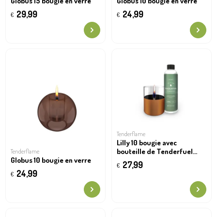
Globus 15 bougie en verre
Globus 10 bougie en verre
29,99
24,99
€
€
Tenderflame
Lilly 10 bougie avec
bouteille de Tenderfuel
Tenderflame
huile de remplissage
Globus 10 bougie en verre
27,99
€
organique 500ml
24,99
€