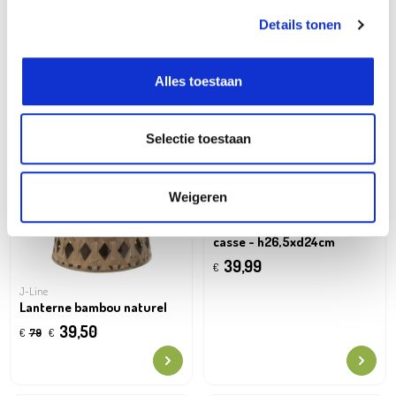
Details tonen
Oh'DEAL
Alles toestaan
Selectie toestaan
Weigeren
Mica
Lanterne suspendre blanc
casse - h26,5xd24cm
39,99
€
J-Line
Lanterne bambou naturel
39,50
€
79
€