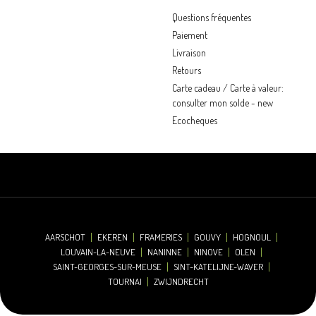
Questions fréquentes
Paiement
Livraison
Retours
Carte cadeau / Carte à valeur:
consulter mon solde - new
Ecocheques
AARSCHOT
EKEREN
FRAMERIES
GOUVY
HOGNOUL
LOUVAIN-LA-NEUVE
NANINNE
NINOVE
OLEN
SAINT-GEORGES-SUR-MEUSE
SINT-KATELIJNE-WAVER
TOURNAI
ZWIJNDRECHT