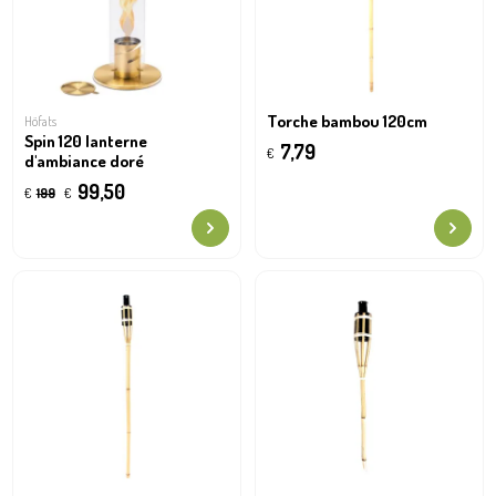
Torche bambou 120cm
Höfats
Spin 120 lanterne
7,79
€
d'ambiance doré
99,50
€
199
€