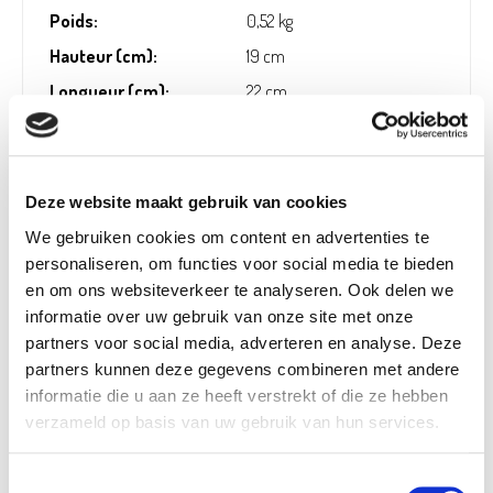
Poids:
0,52 kg
Hauteur (cm):
19 cm
Longueur (cm):
22 cm
Diamètre (cm):
22 cm
Material:
Verre
Numéro d'article:
1233861
Deze website maakt gebruik van cookies
We gebruiken cookies om content en advertenties te
personaliseren, om functies voor social media te bieden
en om ons websiteverkeer te analyseren. Ook delen we
Opérateur économique responsable dans
!
informatie over uw gebruik van onze site met onze
l’UE
partners voor social media, adverteren en analyse. Deze
partners kunnen deze gegevens combineren met andere
Voir les informations
informatie die u aan ze heeft verstrekt of die ze hebben
verzameld op basis van uw gebruik van hun services.
Toestemmingsselectie