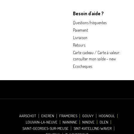
Besoin d'aide ?
Questions fréquentes
Paiement
Livraison
Retours
Carte cadeau / Carte à valeur:
consulter mon solde - new
Ecocheques
AARSCHOT
EKEREN
FRAMERIES
GOUVY
HOGNOUL
LOUVAIN-LA-NEUVE
NANINNE
NINOVE
OLEN
SAINT-GEORGES-SUR-MEUSE
SINT-KATELIJNE-WAVER