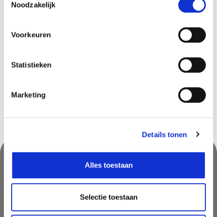
Disponible dans les magasins
Noodzakelijk
Ekeren
In stock
Voorkeuren
Louvain-la-Neuve
In stock
Naninne
In stock
Statistieken
Sint-Katelijne-Waver
In stock
Marketing
Details tonen
Alles toestaan
Suivez-nous & ne manquez rien!
Ne manquez pas des promotions, des astuces inspirantes ou des
Selectie toestaan
nouvelles. Abonnez vous à notre newsletter