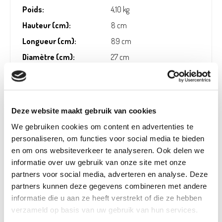
Poids:
4,10 kg
Hauteur (cm):
8 cm
Longueur (cm):
89 cm
Diamètre (cm):
27 cm
Material:
Verre
Longueur du cordon
1,8
d'alimentation (m):
Deze website maakt gebruik van cookies
Type de raccord:
e27
We gebruiken cookies om content en advertenties te
Puissance maximale (W):
60 W
personaliseren, om functies voor social media te bieden
Réglable en intensité:
Oui
en om ons websiteverkeer te analyseren. Ook delen we
Numéro d'article:
1233860
informatie over uw gebruik van onze site met onze
partners voor social media, adverteren en analyse. Deze
partners kunnen deze gegevens combineren met andere
informatie die u aan ze heeft verstrekt of die ze hebben
verzameld op basis van uw gebruik van hun services.
Opérateur économique responsable dans
!
l’UE