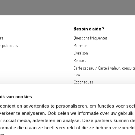
Besoin d'aide ?
re
Questions fréquentes
ns publiques
Paiement
Livraison
Retours
Carte cadeau / Carte à valeur: consult
new
Ecocheques
ik van cookies
ontent en advertenties te personaliseren, om functies voor soci
erkeer te analyseren. Ook delen we informatie over uw gebruik
or social media, adverteren en analyse. Deze partners kunnen 
ormatie die u aan ze heeft verstrekt of die ze hebben verzameld
KEREN
FRAMERIES
GOUVY
HOGNOUL
LOUVAIN-LA-NEUVE
NANINNE
N
es.