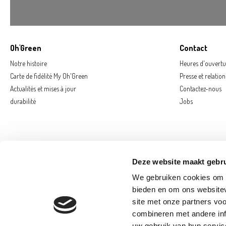
Oh'Green
Contact
Notre histoire
Heures d'ouvertu
Carte de fidélité My Oh'Green
Presse et relatio
Actualités et mises à jour
Contactez-nous
durabilité
Jobs
Deze website maakt gebru
We gebruiken cookies om c
bieden en om ons websitev
site met onze partners vo
combineren met andere inf
AARSCHOT
E
uw gebruik van hun servic