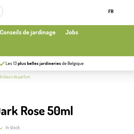
FR
Conseils de jardinage
Jobs
Les
13
plus belles jardineries
de Belgique
Plantes d’intérieur
Oiseaux en cage et oiseaux en liberté
Chauffage de terrasse
Brûleurs de parfum
Engrais et amélioration du sol
Ecocheques
Plaisirs aquatiques
Dark Rose 50ml
Protéger
Moment apéritif
Vêtements
In stock