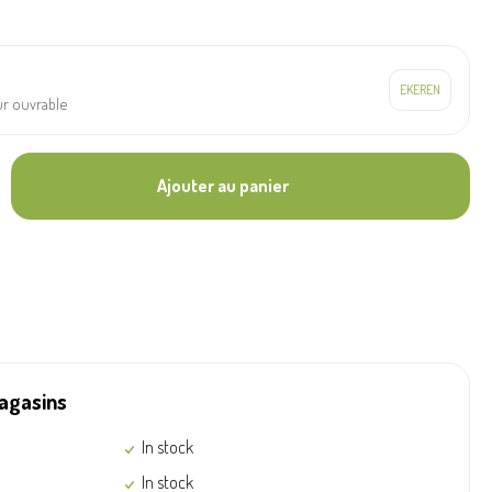
our ouvrable
Ajouter au panier
magasins
In stock
In stock