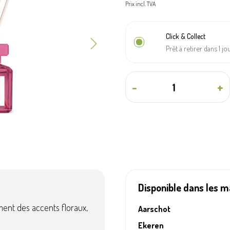
Prix incl. TVA
ues
Accessoires de culture
Click & Collect
Prêt à retirer dans 1 j
-
+
Disponible dans les 
ment des accents floraux,
Aarschot
Ekeren