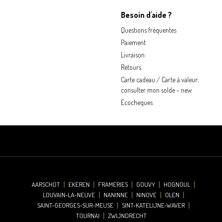
Besoin d'aide ?
Questions fréquentes
Paiement
Livraison
Retours
Carte cadeau / Carte à valeur:
consulter mon solde - new
Ecocheques
AARSCHOT
EKEREN
FRAMERIES
GOUVY
HOGNOUL
LOUVAIN-LA-NEUVE
NANINNE
NINOVE
OLEN
SAINT-GEORGES-SUR-MEUSE
SINT-KATELIJNE-WAVER
TOURNAI
ZWIJNDRECHT