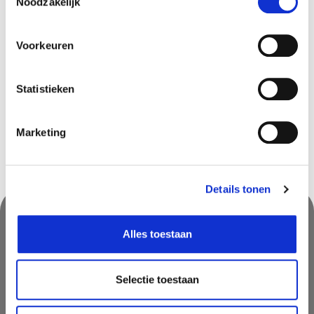
Noodzakelijk
Voorkeuren
Disponible dans les magasins
Ekeren
In stock
Statistieken
Marketing
Details tonen
Alles toestaan
Suivez-nous & ne manquez rien!
Ne manquez pas des promotions, des astuces inspirantes ou des
Selectie toestaan
nouvelles. Abonnez vous à notre newsletter