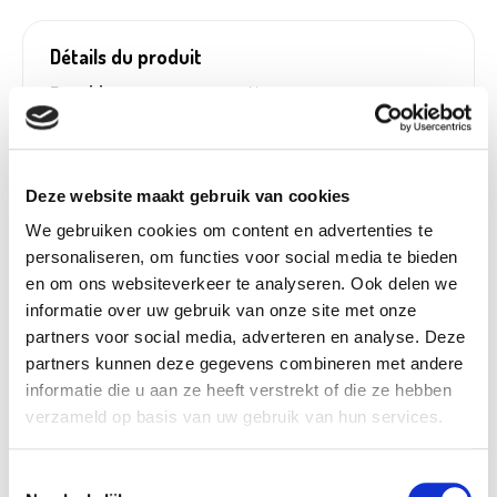
Détails du produit
Payable avec
Non
écochèques:
Poids:
0,36 kg
Type de mèche:
Coton
Deze website maakt gebruik van cookies
Matériau du pot:
Verre
We gebruiken cookies om content en advertenties te
En pot:
Oui
personaliseren, om functies voor social media te bieden
en om ons websiteverkeer te analyseren. Ook delen we
Numéro d'article:
1237576
informatie over uw gebruik van onze site met onze
partners voor social media, adverteren en analyse. Deze
partners kunnen deze gegevens combineren met andere
informatie die u aan ze heeft verstrekt of die ze hebben
Opérateur économique responsable dans
!
verzameld op basis van uw gebruik van hun services.
l’UE
Voir les informations
Toestemmingsselectie