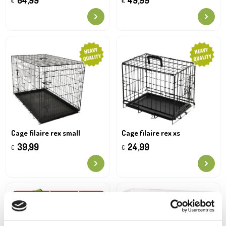
64,99
49,99
€
€
Cage filaire rex small
Cage filaire rex xs
39,99
24,99
€
€
DERNIÈRES PIÈCES