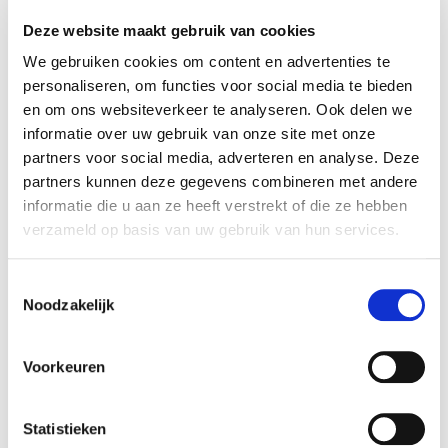
Deze website maakt gebruik van cookies
We gebruiken cookies om content en advertenties te
personaliseren, om functies voor social media te bieden
en om ons websiteverkeer te analyseren. Ook delen we
Jack and Vanilla
Jack and Vanilla Chenil
informatie over uw gebruik van onze site met onze
Pliable
partners voor social media, adverteren en analyse. Deze
55,99
partners kunnen deze gegevens combineren met andere
€
79,99
€
informatie die u aan ze heeft verstrekt of die ze hebben
verzameld op basis van uw gebruik van hun services.
Toestemmingsselectie
Noodzakelijk
Flamingo
Rampe et escalier chien
pino 62x36x51cm
Voorkeuren
82,99
€
Statistieken