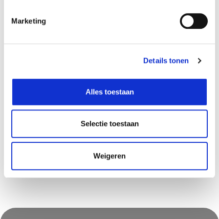
Marketing
Details tonen
Alles toestaan
Flamingo
Flamingo
Cage de transport nomad
Cage de transport nomad
gris m 53x67x47cm
gris s 40x61x41cm
Selectie toestaan
77,99
49,99
€
€
Weigeren