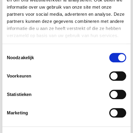
informatie over uw gebruik van onze site met onze
partners voor social media, adverteren en analyse. Deze
partners kunnen deze gegevens combineren met andere
informatie die u aan ze heeft verstrekt of die ze hebben
Product details
verzameld op basis van uw gebruik van hun services.
Betaalbaar met
Neen
Ecocheques:
Toestemmingsselectie
Gewicht:
4,15 kg
Noodzakelijk
Artikel nummer:
1231726
Voorkeuren
Statistieken
Beschikbaar in deze winkels
Aarschot
In stock
Marketing
Doornik
In stock
Gouvy
In stock