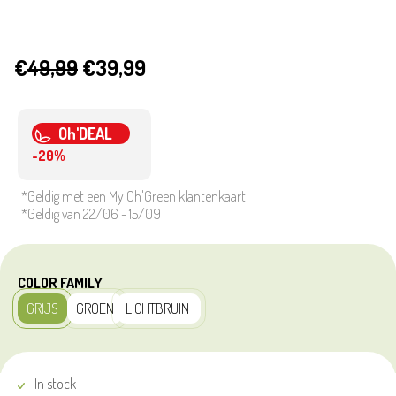
€
49,99
€39,99
Oh'DEAL
-20%
*Geldig met een My Oh'Green klantenkaart
*Geldig van 22/06 - 15/09
COLOR FAMILY
GRIJS
GROEN
LICHTBRUIN
In stock