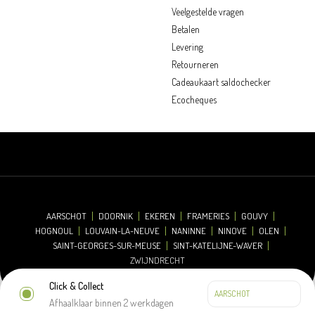
Veelgestelde vragen
Betalen
Levering
Retourneren
Cadeaukaart saldochecker
Ecocheques
AARSCHOT
DOORNIK
EKEREN
FRAMERIES
GOUVY
HOGNOUL
LOUVAIN-LA-NEUVE
NANINNE
NINOVE
OLEN
SAINT-GEORGES-SUR-MEUSE
SINT-KATELIJNE-WAVER
ZWIJNDRECHT
Click & Collect
Afhaalklaar binnen 2 werkdagen
© 2026 Oh'Green