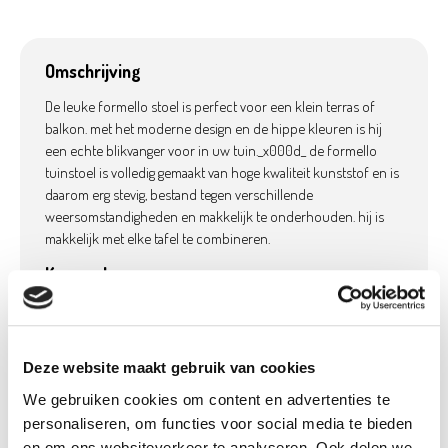
Omschrijving
De leuke formello stoel is perfect voor een klein terras of
balkon. met het moderne design en de hippe kleuren is hij
een echte blikvanger voor in uw tuin._x000d_ de formello
tuinstoel is volledig gemaakt van hoge kwaliteit kunststof en is
daarom erg stevig, bestand tegen verschillende
weersomstandigheden en makkelijk te onderhouden. hij is
makkelijk met elke tafel te combineren.
Kenmerken
Stapelbaar
Hoogte armleuning: 68cm
In verschillende kleuren beschikbaar
Deze website maakt gebruik van cookies
Stapelbaar
We gebruiken cookies om content en advertenties te
Hoogte armleuning: 68cm
personaliseren, om functies voor social media te bieden
In verschillende kleuren beschikbaar
en om ons websiteverkeer te analyseren. Ook delen we