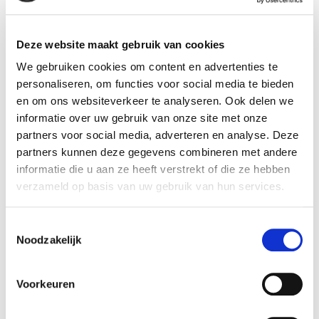
bloembakken
plantenbakken
Deze website maakt gebruik van cookies
We gebruiken cookies om content en advertenties te
personaliseren, om functies voor social media te bieden
en om ons websiteverkeer te analyseren. Ook delen we
Product details
informatie over uw gebruik van onze site met onze
Betaalbaar met
Ja, in onze tuincentra
partners voor social media, adverteren en analyse. Deze
Ecocheques:
partners kunnen deze gegevens combineren met andere
Gewicht:
0,41 kg
informatie die u aan ze heeft verstrekt of die ze hebben
Hoogte (cm):
26,5 cm
verzameld op basis van uw gebruik van hun services.
Breedte (cm):
38,4 cm
Toestemmingsselectie
Lengte (cm):
20,5 cm
Noodzakelijk
Diameter (cm):
38,4 cm
Artikel nummer:
1152639
Voorkeuren