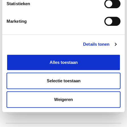
Statistieken
Verantwoordelijk marktdeelnemer in de EU
!
Marketing
Bekijk gegevens
Details tonen
Beschikbaar in deze winkels
Alles toestaan
Doornik
In stock
Ekeren
In stock
Selectie toestaan
Naninne
In stock
Ninove
In stock
Weigeren
Saint-Georges
In stock