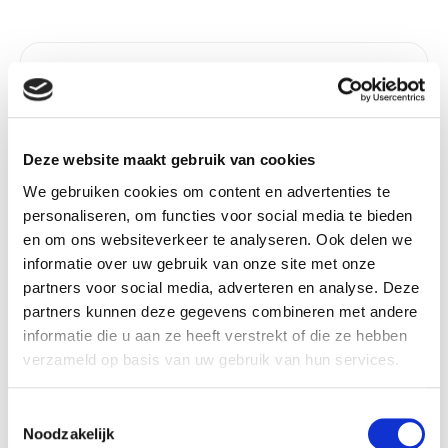
Product details
Betaalbaar met
Neen
Ecocheques:
Gewicht:
0,30 kg
Deze website maakt gebruik van cookies
Hoogte (cm):
25 cm
We gebruiken cookies om content en advertenties te
personaliseren, om functies voor social media te bieden
Breedte (cm):
95 cm
en om ons websiteverkeer te analyseren. Ook delen we
Lengte (cm):
95 cm
informatie over uw gebruik van onze site met onze
Diameter (cm):
0 cm
partners voor social media, adverteren en analyse. Deze
partners kunnen deze gegevens combineren met andere
Material:
Kunststof
informatie die u aan ze heeft verstrekt of die ze hebben
Artikel nummer:
1139414
verzameld op basis van uw gebruik van hun services.
Toestemmingsselectie
Noodzakelijk