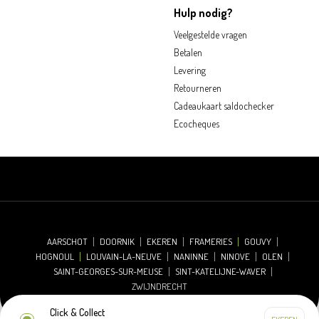
Hulp nodig?
Veelgestelde vragen
Betalen
Levering
Retourneren
Cadeaukaart saldochecker
Ecocheques
AARSCHOT
DOORNIK
EKEREN
FRAMERIES
GOUVY
HOGNOUL
LOUVAIN-LA-NEUVE
NANINNE
NINOVE
OLEN
SAINT-GEORGES-SUR-MEUSE
SINT-KATELIJNE-WAVER
ZWIJNDRECHT
Click & Collect