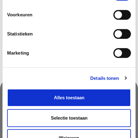
Beschikbaar in deze winkels
Ekeren
In stock
Voorkeuren
Gouvy
In stock
Hognoul
In stock
Statistieken
Marketing
Details tonen
Alles toestaan
Nooit iets van ons missen?
Mis geen enkele aanbieding, inspirerende tip of nieuwsbericht. Schrijf
Selectie toestaan
je nu in voor onze nieuwsbrief
Weigeren