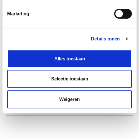
Beschikbaar in deze winkels
Marketing
Aarschot
In stock
Ekeren
In stock
Details tonen
Hognoul
In stock
Louvain-la-Neuve
In stock
Alles toestaan
Naninne
In stock
Saint-Georges
In stock
Selectie toestaan
Sint-Katelijne-Waver
In stock
Zwijndrecht
In stock
Weigeren