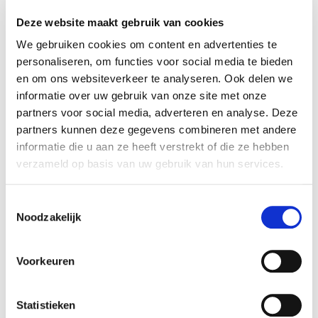
Ecocheques:
Deze website maakt gebruik van cookies
Gewicht:
0,01 kg
We gebruiken cookies om content en advertenties te
Hoogte (cm):
43 cm
personaliseren, om functies voor social media te bieden
Breedte (cm):
45 cm
en om ons websiteverkeer te analyseren. Ook delen we
Lengte (cm):
45 cm
informatie over uw gebruik van onze site met onze
partners voor social media, adverteren en analyse. Deze
Diameter (cm):
45 cm
partners kunnen deze gegevens combineren met andere
Material:
Cement
informatie die u aan ze heeft verstrekt of die ze hebben
Artikel nummer:
1128439
verzameld op basis van uw gebruik van hun services.
Toestemmingsselectie
Noodzakelijk
Verantwoordelijk marktdeelnemer in de EU
!
Voorkeuren
Bekijk gegevens
Statistieken