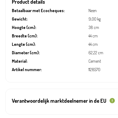
Product details
Betaalbaar met Ecocheques:
Neen
Gewicht:
9,00 kg
Hoogte (cm):
38 cm
Breedte (cm):
44 cm
Lengte (cm):
44 cm
Diameter (cm):
62,22 cm
Material:
Cement
Artikel nummer:
1128570
Verantwoordelijk marktdeelnemer in de EU
!