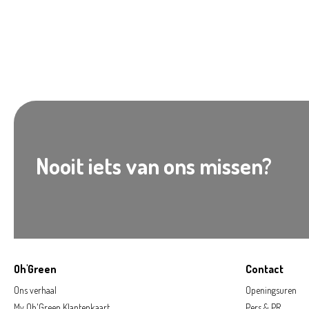
Nooit iets van ons missen?
Oh'Green
Contact
Ons verhaal
Openingsuren
My Oh'Green Klantenkaart
Pers & PR