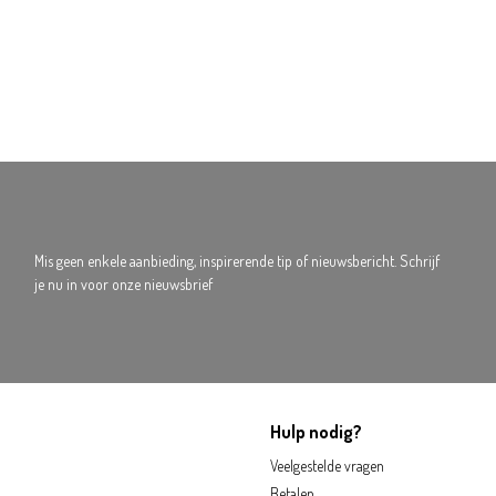
Mis geen enkele aanbieding, inspirerende tip of nieuwsbericht. Schrijf
je nu in voor onze nieuwsbrief
Hulp nodig?
Veelgestelde vragen
Betalen