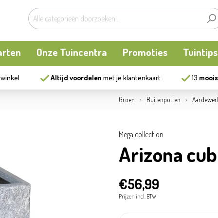
arten
Onze Tuincentra
Promoties
Tuintips
 winkel
Altijd voordelen
met je klantenkaart
13
moois
planten
oken
Buitenplanten
Knaagdieren
Kookatelier
Groen
Buitenpotten
Aardewer
m
en en allerlei
Bollen en zaden
Vijver
Zonnewering
Mega collection
Arizona cub
tten
Tuininrichting
Homewear
€56,99
eren
eelgoed
Bestrijding
Prijzen incl. BTW
ues
Kweekaccessoires