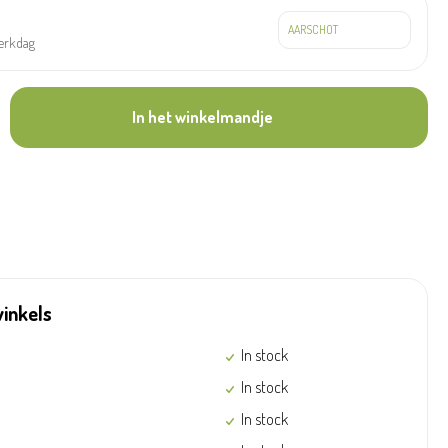
werkdag
In het winkelmandje
winkels
In stock
In stock
In stock