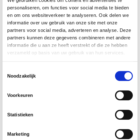
We gebruiken cookies om content en advertenties te
personaliseren, om functies voor social media te bieden
en om ons websiteverkeer te analyseren. Ook delen we
informatie over uw gebruik van onze site met onze
Opérateur économique responsable dans
!
l’UE
partners voor social media, adverteren en analyse. Deze
partners kunnen deze gegevens combineren met andere
Voir les informations
informatie die u aan ze heeft verstrekt of die ze hebben
verzameld op basis van uw gebruik van hun services.
Toestemmingsselectie
Disponible dans les magasins
Noodzakelijk
Aarschot
In stock
Voorkeuren
Ekeren
In stock
Gouvy
In stock
Statistieken
Hognoul
In stock
Louvain-la-Neuve
In stock
Marketing
Naninne
In stock