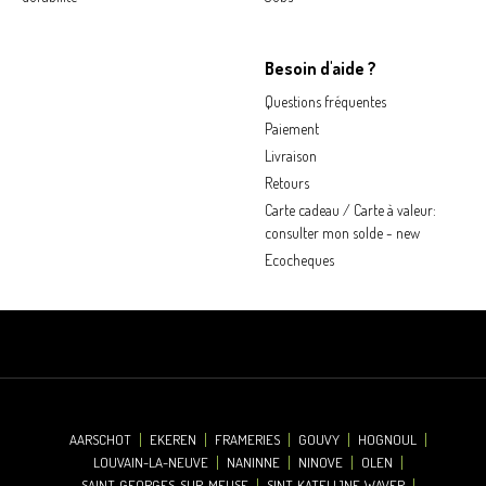
Besoin d'aide ?
Questions fréquentes
Paiement
Livraison
Retours
Carte cadeau / Carte à valeur:
consulter mon solde - new
Ecocheques
AARSCHOT
EKEREN
FRAMERIES
GOUVY
HOGNOUL
LOUVAIN-LA-NEUVE
NANINNE
NINOVE
OLEN
SAINT-GEORGES-SUR-MEUSE
SINT-KATELIJNE-WAVER