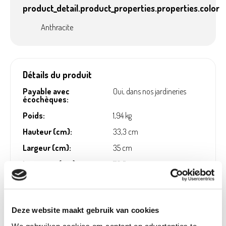
product_detail.product_properties.properties.color
Anthracite
Détails du produit
Payable avec
Oui, dans nos jardineries
écochèques:
Poids:
1,94 kg
Hauteur (cm):
33,3 cm
Largeur (cm):
35 cm
Longueur (cm):
76,5 cm
Diamètre (cm):
35 cm
Material:
Plastique
Deze website maakt gebruik van cookies
Numéro d'article:
1131471