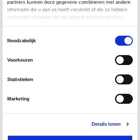
partners kunnen deze gegevens combineren met andere
Payable avec
Non
informatie die u aan ze heeft verstrekt of die ze hebben
écochèques:
verzameld op basis van uw gebruik van hun services.
Poids:
0,01 kg
Diamètre (cm):
70 cm
Toestemmingsselectie
Noodzakelijk
Material:
Acier, Marbre
Nombre de personnes:
2
Voorkeuren
Forme:
Rond
Numéro d'article:
1152504
Statistieken
Marketing
Disponible dans les magasins
Louvain-la-Neuve
In stock
Details tonen