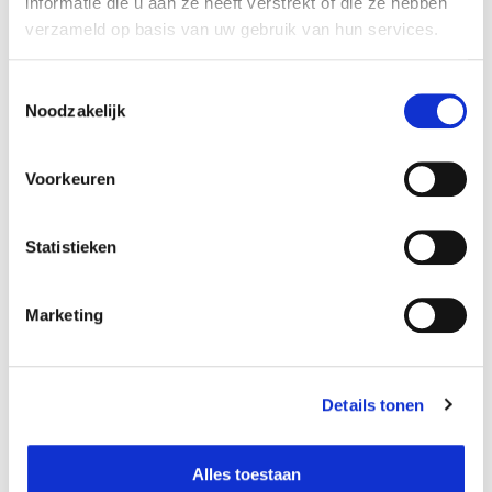
informatie die u aan ze heeft verstrekt of die ze hebben
Numéro d'article:
1121645
verzameld op basis van uw gebruik van hun services.
Toestemmingsselectie
Noodzakelijk
Opérateur économique responsable dans
!
l’UE
Voorkeuren
Voir les informations
Statistieken
Disponible dans les magasins
Marketing
Zwijndrecht
In stock
Details tonen
Alles toestaan