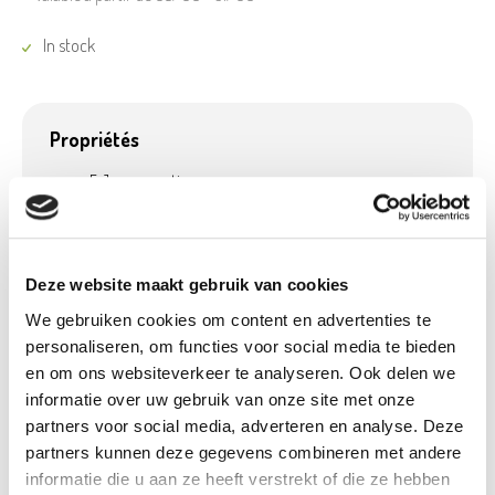
In stock
Propriétés
5 Jaar garantie
Deze website maakt gebruik van cookies
Détails du produit
We gebruiken cookies om content en advertenties te
personaliseren, om functies voor social media te bieden
Payable avec
Non
écochèques:
en om ons websiteverkeer te analyseren. Ook delen we
informatie over uw gebruik van onze site met onze
Poids:
4,10 kg
partners voor social media, adverteren en analyse. Deze
Hauteur (cm):
83 cm
partners kunnen deze gegevens combineren met andere
Largeur (cm):
62 cm
informatie die u aan ze heeft verstrekt of die ze hebben