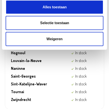
Alles toestaan
Disponible dans les magasins
Aarschot
In stock
Selectie toestaan
Ekeren
In stock
Frameries
In stock
Weigeren
Gouvy
In stock
Hognoul
In stock
Louvain-la-Neuve
In stock
Naninne
In stock
Saint-Georges
In stock
Sint-Katelijne-Waver
In stock
Tournai
In stock
Zwijndrecht
In stock