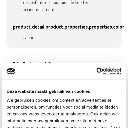
des enfants qui pourraient le heurter
accidentellement.
product_detail.product_properties.properties.color
Jaune
Détails du produit
Payable avec
Oui, dans nos jardineries
écochèques:
Poids:
0,34 kg
Deze website maakt gebruik van cookies
Hauteur (cm):
22 cm
We gebruiken cookies om content en advertenties te
Largeur (cm):
24,5 cm
personaliseren, om functies voor social media te bieden
en om ons websiteverkeer te analyseren. Ook delen we
Longueur (cm):
25 cm
informatie over uw gebruik van onze site met onze
Diamètre (cm):
24,5 cm
partners voor social media, adverteren en analyse. Deze