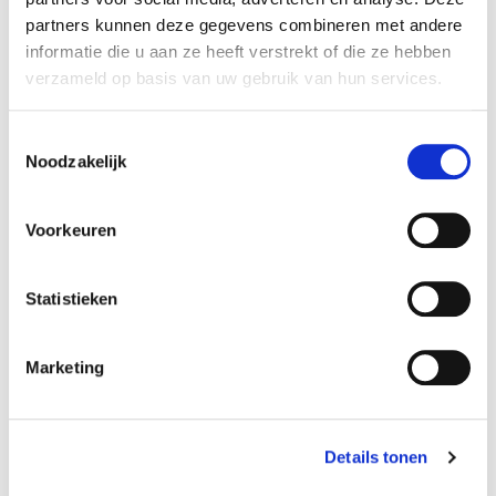
Material:
Plastique
partners kunnen deze gegevens combineren met andere
informatie die u aan ze heeft verstrekt of die ze hebben
Résistant au gel:
Oui
verzameld op basis van uw gebruik van hun services.
Trou d’évacuation:
Oui
Matériel de fixation
Non
Toestemmingsselectie
inclus:
Noodzakelijk
Intérieur / extérieur:
Extérieur
Avec roues:
Non
Voorkeuren
Numéro d'article:
1100429
Statistieken
Opérateur économique responsable dans
Marketing
!
l’UE
Voir les informations
Details tonen