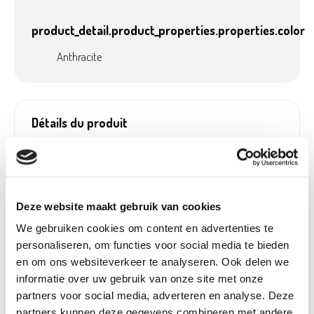
product_detail.product_properties.properties.color
Anthracite
Détails du produit
Payable avec
Oui, dans nos jardineries
écochèques:
Poids:
0,72 kg
Hauteur (cm):
20,2 cm
Deze website maakt gebruik van cookies
Largeur (cm):
34,5 cm
We gebruiken cookies om content en advertenties te
personaliseren, om functies voor social media te bieden
Longueur (cm):
35 cm
en om ons websiteverkeer te analyseren. Ook delen we
Diamètre (cm):
34,5 cm
informatie over uw gebruik van onze site met onze
Material:
Plastique
partners voor social media, adverteren en analyse. Deze
partners kunnen deze gegevens combineren met andere