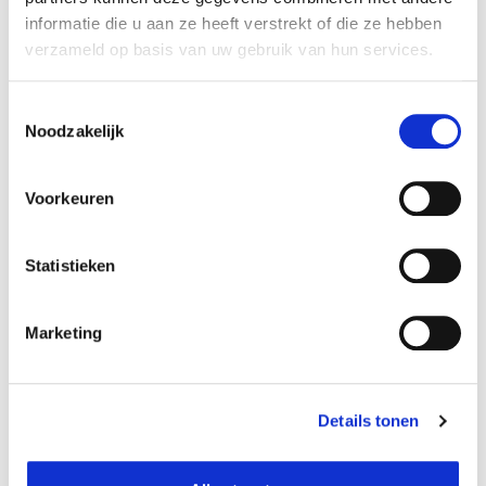
Résistant au gel:
Oui
informatie die u aan ze heeft verstrekt of die ze hebben
Trou d’évacuation:
Oui
verzameld op basis van uw gebruik van hun services.
Matériel de fixation
Non
inclus:
Toestemmingsselectie
Intérieur / extérieur:
Extérieur
Noodzakelijk
Avec roues:
Non
Numéro d'article:
768497
Voorkeuren
Statistieken
Opérateur économique responsable dans
!
l’UE
Marketing
Voir les informations
Details tonen
Disponible dans les magasins