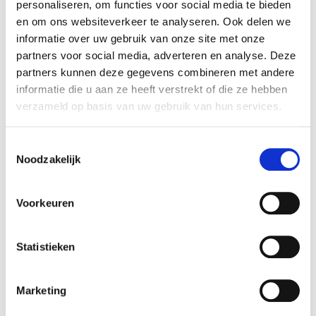
personaliseren, om functies voor social media te bieden
Diamètre (cm):
0 cm
en om ons websiteverkeer te analyseren. Ook delen we
Phase de vie:
Adulte
informatie over uw gebruik van onze site met onze
partners voor social media, adverteren en analyse. Deze
Goût:
Poulet
partners kunnen deze gegevens combineren met andere
Caractéristiques de
Stérilisé
informatie die u aan ze heeft verstrekt of die ze hebben
santé:
verzameld op basis van uw gebruik van hun services.
Espèce animale:
Chat
Type de repas:
Granulés
Toestemmingsselectie
Noodzakelijk
Prêt à l’emploi:
Oui
Numéro d'article:
331446
Voorkeuren
Statistieken
Disponible dans les magasins
Aarschot
In stock
Marketing
Ekeren
In stock