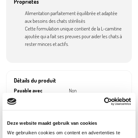
Propriétés
Alimentation parfaitement équilibrée et adaptée
aux besoins des chats stérilisés
Cette formulation unique contient de la L-carnitine
ajoutée qui a fait ses preuves pour aider les chats à
rester minces et actifs.
Détails du produit
Payable avec
Non
écochèques:
Poids:
0,30 kg
Hauteur (cm):
0 cm
Deze website maakt gebruik van cookies
Largeur (cm):
0 cm
We gebruiken cookies om content en advertenties te
Longueur (cm):
0 cm