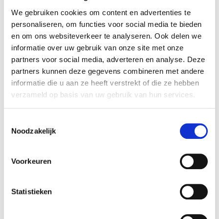
Détails du produit
We gebruiken cookies om content en advertenties te
Payable avec
Oui, dans nos jardineries
personaliseren, om functies voor social media te bieden
écochèques:
en om ons websiteverkeer te analyseren. Ook delen we
Poids:
0,01 kg
informatie over uw gebruik van onze site met onze
Hauteur (cm):
57,9 cm
partners voor social media, adverteren en analyse. Deze
partners kunnen deze gegevens combineren met andere
Largeur (cm):
41,3 cm
informatie die u aan ze heeft verstrekt of die ze hebben
Longueur (cm):
41,3 cm
verzameld op basis van uw gebruik van hun services.
Diamètre (cm):
41,3 cm
Numéro d'article:
1148784
Toestemmingsselectie
Noodzakelijk
Voorkeuren
Opérateur économique responsable dans
!
l’UE
Statistieken
Voir les informations