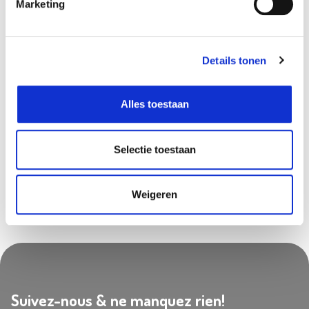
Marketing
Disponible dans les magasins
Details tonen
Gouvy
In stock
Olen
In stock
Alles toestaan
Tournai
In stock
Zwijndrecht
In stock
Selectie toestaan
Weigeren
Suivez-nous & ne manquez rien!