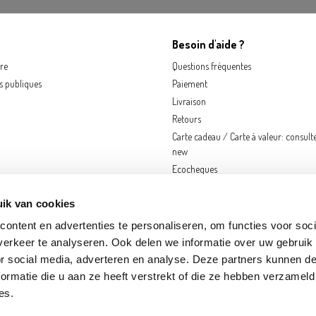
Besoin d'aide ?
re
Questions fréquentes
ns publiques
Paiement
Livraison
Retours
Carte cadeau / Carte à valeur: consult
new
Ecocheques
ik van cookies
ontent en advertenties te personaliseren, om functies voor soci
erkeer te analyseren. Ook delen we informatie over uw gebruik
or social media, adverteren en analyse. Deze partners kunnen 
ormatie die u aan ze heeft verstrekt of die ze hebben verzameld
KEREN
FRAMERIES
GOUVY
HOGNOUL
LOUVAIN-LA-NEUVE
NANINNE
N
es.
S-SUR-MEUSE
SINT-KATELIJNE-WAVER
TOURNAI
ZWIJNDRECHT