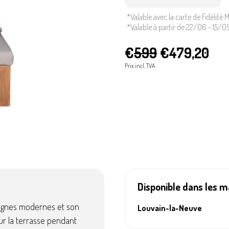
*Valable avec la carte de fidélité
ues
Accessoires de culture
*Valable à partir de 22/06 - 15/0
€
599
€479,20
Prix incl. TVA
Disponible dans les 
 lignes modernes et son
Louvain-la-Neuve
sur la terrasse pendant