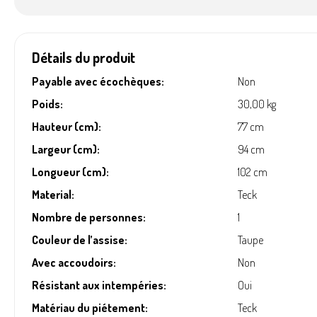
Détails du produit
Payable avec écochèques:
Non
Poids:
30,00 kg
Hauteur (cm):
77 cm
Largeur (cm):
94 cm
Longueur (cm):
102 cm
Material:
Teck
Nombre de personnes:
1
Couleur de l’assise:
Taupe
Avec accoudoirs:
Non
Résistant aux intempéries:
Oui
Matériau du piétement:
Teck