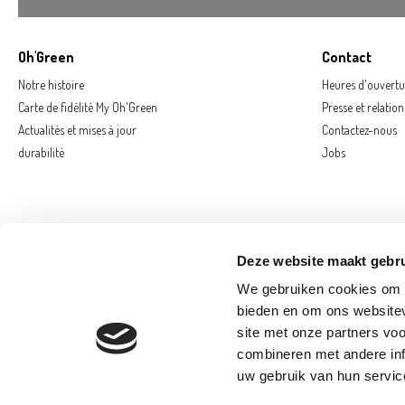
Oh'Green
Contact
Notre histoire
Heures d'ouvertu
Carte de fidélité My Oh'Green
Presse et relatio
Actualités et mises à jour
Contactez-nous
durabilité
Jobs
Deze website maakt gebru
We gebruiken cookies om c
bieden en om ons websitev
site met onze partners vo
combineren met andere inf
AARSCHOT
E
uw gebruik van hun servic
SAINT-GEORGE