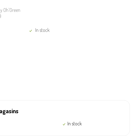
 My Oh'Green
9
In stock
magasins
In stock