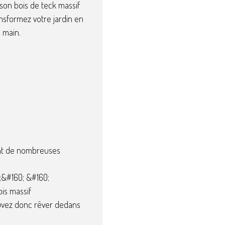
, son bois de teck massif
ansformez votre jardin en
a main.
nt de nombreuses
;&#160; &#160;
ois massif
ouvez donc rêver dedans