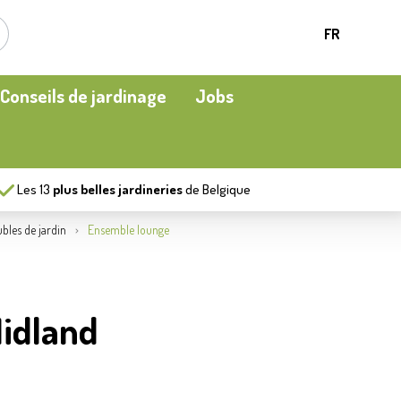
FR
Conseils de jardinage
Jobs
Les
13
plus belles jardineries
de Belgique
Plantes d’intérieur
Oiseaux en cage et oiseaux en liberté
Chauffage de terrasse
bles de jardin
Ensemble lounge
Engrais et amélioration du sol
Ecocheques
Plaisirs aquatiques
idland
Protéger
Moment apéritif
Vêtements