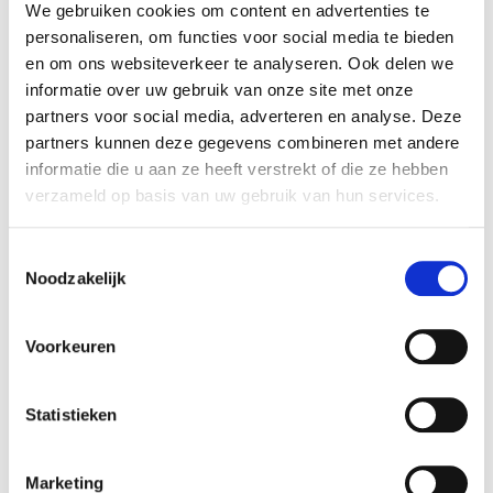
blanchiment ou de la
We gebruiken cookies om content en advertenties te
décoloration., grilles de gril en
personaliseren, om functies voor social media te bieden
fonte émaillée de porcelaine : 5
ans, en cas de rouille/brûlure.,
en om ons websiteverkeer te analyseren. Ook delen we
pièces en plastique : 5 ans à
informatie over uw gebruik van onze site met onze
l’exclusion du blanchiment et de
la décoloration., toutes les autres
partners voor social media, adverteren en analyse. Deze
pièces : 2 ans.,
partners kunnen deze gegevens combineren met andere
Numéro d'article:
518101
informatie die u aan ze heeft verstrekt of die ze hebben
verzameld op basis van uw gebruik van hun services.
Toestemmingsselectie
Noodzakelijk
Opérateur économique responsable dans
!
l’UE
Voir les informations
Voorkeuren
Statistieken
Disponible dans les magasins
Marketing