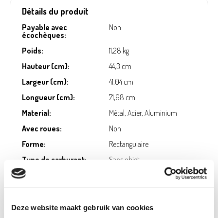
Détails du produit
Payable avec
Non
écochèques:
Poids:
11,28 kg
Hauteur (cm):
44,3 cm
Largeur (cm):
41,04 cm
Longueur (cm):
71,68 cm
Material:
Métal, Acier, Aluminium
Avec roues:
Non
Forme:
Rectangulaire
Type de carburant:
Sans objet
Surface de cuisson:
43x32cm
Warrantee supplier
Chaudière/cuve/couvercle/tubes
details:
de brûleur en acier inoxydable : 5
ans, en cas de rouille/brûlure.,
Deze website maakt gebruik van cookies
peinture : 2 ans à l’exclusion du