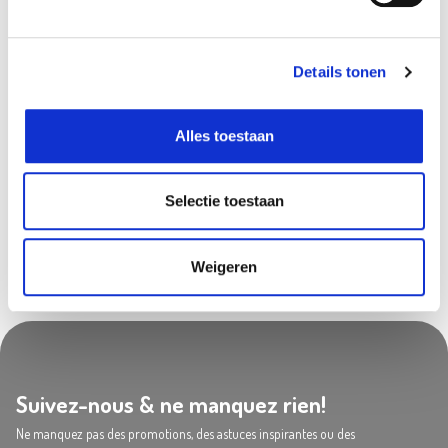
Aarschot
In stock
Frameries
In stock
Details tonen
Hognoul
In stock
Olen
In stock
Alles toestaan
Saint-Georges
In stock
Tournai
In stock
Selectie toestaan
Weigeren
Suivez-nous & ne manquez rien!
Ne manquez pas des promotions, des astuces inspirantes ou des