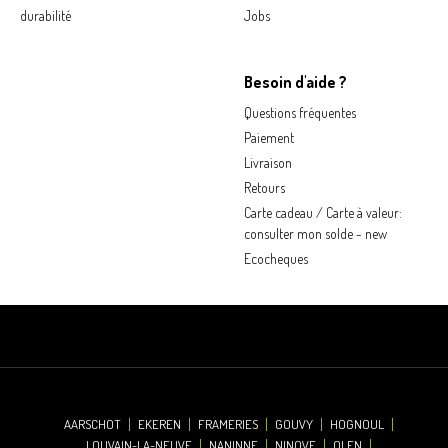
durabilité
Jobs
Besoin d'aide ?
Questions fréquentes
Paiement
Livraison
Retours
Carte cadeau / Carte à valeur:
consulter mon solde - new
Ecocheques
AARSCHOT
EKEREN
FRAMERIES
GOUVY
HOGNOUL
LOUVAIN-LA-NEUVE
NANINNE
NINOVE
OLEN