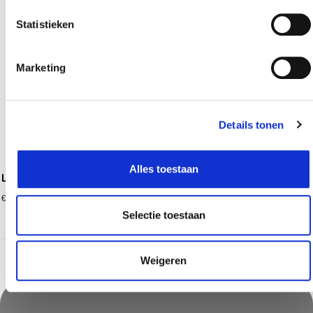
Statistieken
Marketing
Details tonen
Alles toestaan
La tordera prosecco spumante brut 75 cl
14,99
€
Selectie toestaan
Weigeren