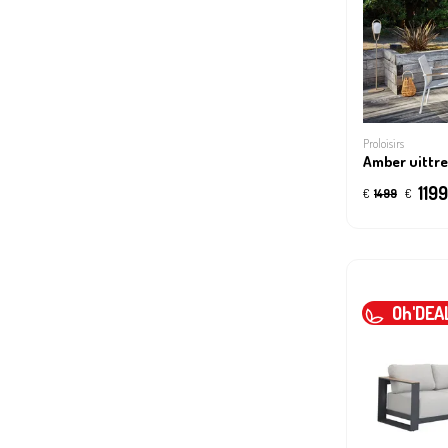
Proloisirs
Amber uittre
1199
€
1499
€
Oh'DEA