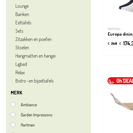
Lounge
Banken
Eettafels
Hartman
Sets
Europa dinin
Zitzakken en poefen
174,
€
249
€
Stoelen
Hangmatten en hangei
Ligbed
Relax
Oh'DEA
Bistro -en bijzettafels
MERK
Ambiance
Garden Impressions
Hartman