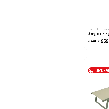
Garden Impressio
Sergio dinin
959
€
1199
€
Oh'DEA