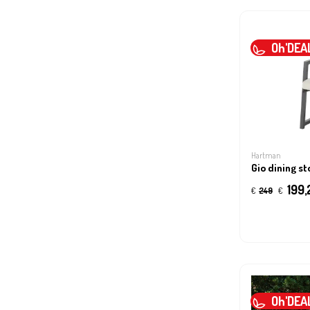
Oh'DEA
Hartman
Gio dining st
199,
€
249
€
Oh'DEA