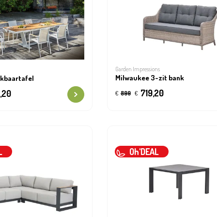
Garden Impressions
Milwaukee 3-zit bank
kbaartafel
719,20
,20
€
899
€
L
Oh'DEAL