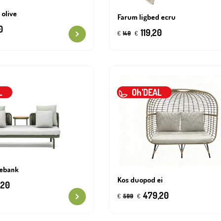
 olive
Farum ligbed ecru
0
119,20
€
149
€
L
Oh'DEAL
ebank
Kos duopod ei
,20
479,20
€
599
€