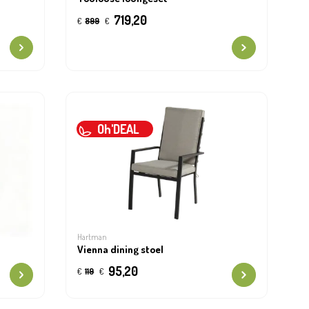
719,20
€
899
€
Oh'DEAL
Hartman
Vienna dining stoel
95,20
€
119
€