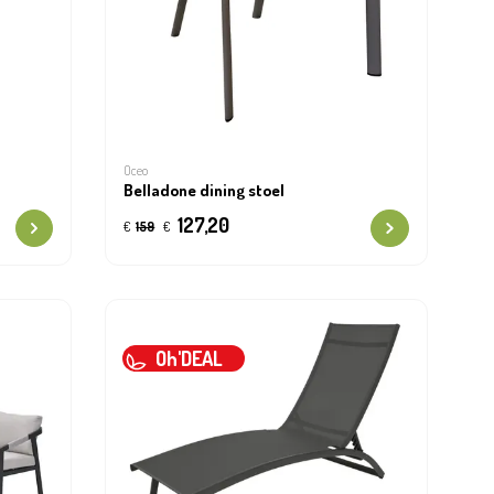
Oceo
Belladone dining stoel
127,20
€
159
€
Oh'DEAL