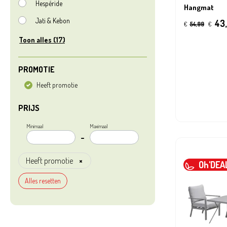
Hespéride
Hangmat
Jati & Kebon
43,
€
54,99
€
Toon alles (17)
PROMOTIE
Heeft promotie
PRIJS
Minimaal
Maximaal
–
Heeft promotie
×
Oh'DEA
Alles resetten