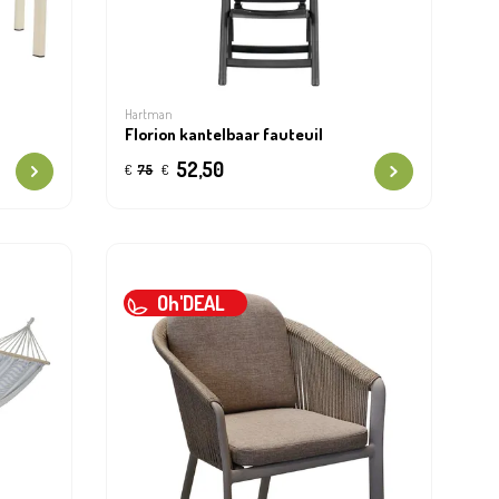
Hartman
Florion kantelbaar fauteuil
52,50
€
75
€
Oh'DEAL