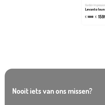
Garden Impressio
Levanto lou
159
€
1999
€
Nooit iets van ons missen?