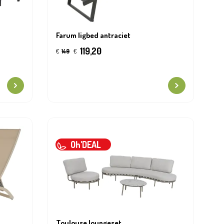
Farum ligbed antraciet
119,20
€
149
€
Oh'DEAL
Toulouse loungeset