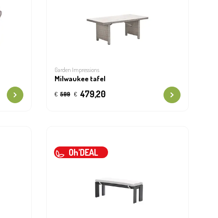
Garden Impressions
Milwaukee tafel
479,20
€
599
€
Oh'DEAL