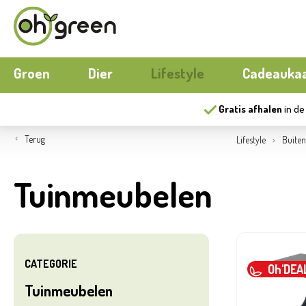
Groen
Dier
Lifestyle
Cadeauka
Gratis afhalen
in de
Boeketten
Hond
Buitenmeubilair
Seizoens
Kat
Buiten k
Terug
Lifestyle
Buiten
Bloemen
Kippen
Wonen
Moestuin
Aquariu
Papierwar
Tuinmeubelen
Gereedschap
Nieuw
Ecocheques
Buitenpo
Herfst
Serres
Nieuw
Compost
Buitensp
CATEGORIE
Oh'DEA
Tuinmeubelen
Matten
Ecocheq