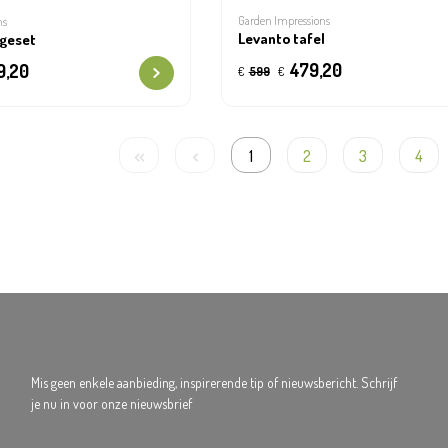
Garden Impressions
ns
Levanto tafel
ngeset
479,20
9,20
€
599
€
1
2
3
4
Mis geen enkele aanbieding, inspirerende tip of nieuwsbericht. Schrijf
je nu in voor onze nieuwsbrief