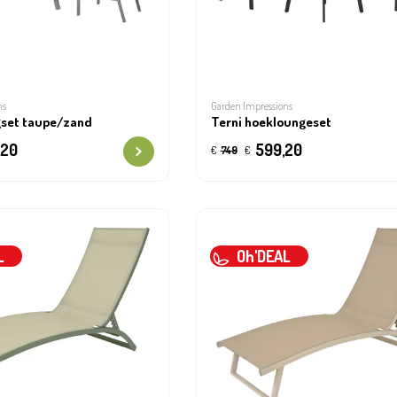
ns
Garden Impressions
gset taupe/zand
Terni hoekloungeset
,20
599,20
€
749
€
L
Oh'DEAL