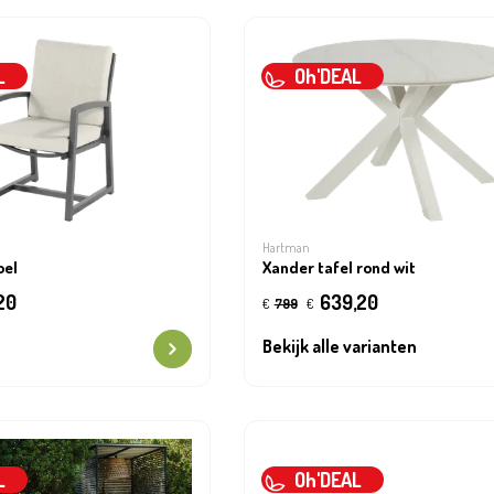
L
Oh'DEAL
Hartman
oel
Xander tafel rond wit
20
639,20
€
799
€
Bekijk alle varianten
L
Oh'DEAL