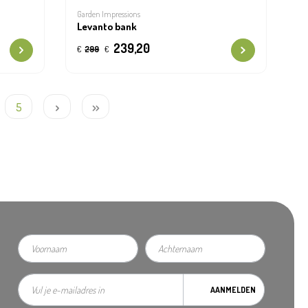
Garden Impressions
Levanto bank
239,20
€
299
€
5
AANMELDEN