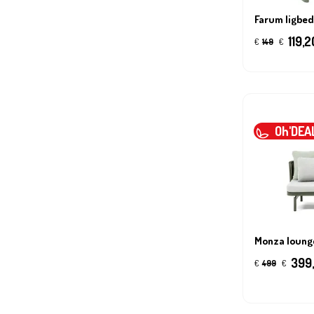
Farum ligbed
119,2
€
149
€
Oh'DEA
Monza loung
399
€
499
€