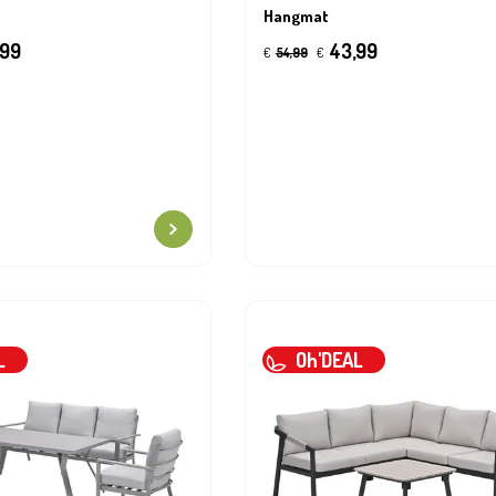
Hangmat
99
43,99
€
54,99
€
L
Oh'DEAL