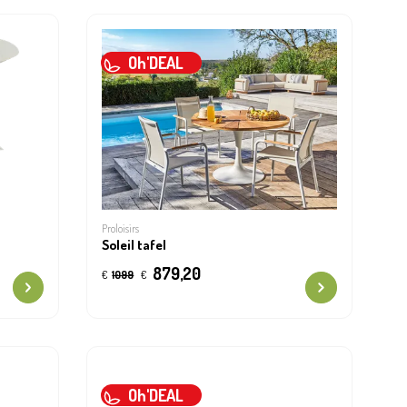
Oh'DEAL
Proloisirs
Soleil tafel
879,20
€
1099
€
Oh'DEAL